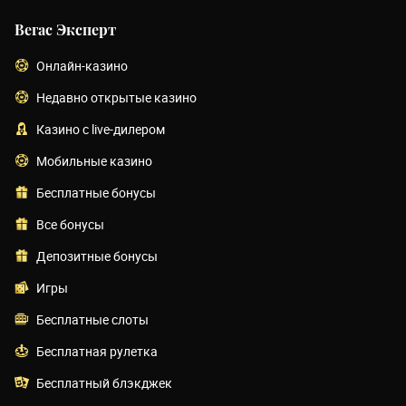
Вегас Эксперт
Онлайн-казино
Недавно открытые казино
Казино с live-дилером
Мобильные казино
Бесплатные бонусы
Все бонусы
Депозитные бонусы
Игры
Бесплатные слоты
Бесплатная рулетка
Бесплатный блэкджек