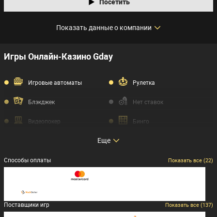
Посетить
Показать данные о компании
Данные о компании
Игры Онлайн-Казино Gday
Владелец
Лицензия:
Игровые автоматы
Рулетка
Великобритания (UKGC)
Блэкджек
Нет ставок
Мальта (MGA)
Видеопокер
Бинго
Год основания
2013
Еще
Баккара
Игры с джекпотом
Способы оплаты
Игры с живым дилером
Нет покера
Показать все (22)
Нет костей
Кено
Скретч-карты
Нет ставок на eSports
Поставщики игр
Показать все (137)