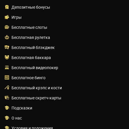
Депозитные бонусы
Игры
Бесплатные слоты
Бесплатная рулетка
Бесплатный блэкджек
Бесплатная баккара
Бесплатный видеопокер
Бесплатное бинго
Бесплатный крэпс и кости
Бесплатные скретч-карты
Подсказки
О нас
Условия и положения