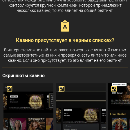
контролируется крупной компанией, которой принадлежит
несколько казино, то это влияет на общий рейтинг.
Казино присутствует в черных списках?
В интернете можно найти множество черных списков. Я смотрю
самые авторитетные из них и проверяю, есть ли там то или иное
казино. Если оно присутствует, то это влияет на его рейтинг.
Скриншоты казино