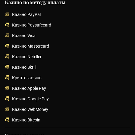
Казино по методу оплаты
Казино PayPal
Казино Paysafecard
Казино Visa
Казино Mastercard
Казино Neteller
Казино Skrill
Крипто казино
Казино Apple Pay
Казино Google Pay
Казино WebMoney
Казино Bitcoin