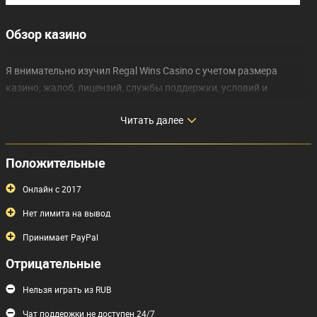
Обзор казино
Я внимательно изучил Regal Wins Casino с учетом размера
казино, жалоб, лицензий, службы поддержки, условий и
положений, лимитов и других факторов и присвоил ему
Читать далее
отличную репутацию
. Это самый лучший рейтинг для онлайн-
казино высокого качества. Узнайте больше о качествах этого
казино в моем обзоре. Узнайте больше о безопасности и
Положительные
характеристиках этого казино и оцените, подходит ли оно вам.
Онлайн с 2017
Regal Wins Casino — это
среднее онлайн-казино
, судя по
Нет лимита на вывод
найденной информации и оценке его доходов. Размер и доход
Принимает PayPal
онлайн-казино влияют на возможность вывода средств. В
случае крупного выигрыша у небольших сайтов могут
Отрицательные
возникнуть проблемы с выплатами, в то время как доход
Нельзя играть из RUB
больших казино позволяет им легко покрывать такие расходы.
Чат поддержки не доступен 24/7