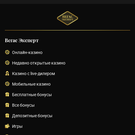
Вегас Эксперт
Онлайн-казино
Недавно открытые казино
Казино с live-дилером
Мобильные казино
Бесплатные бонусы
Все бонусы
Депозитные бонусы
Игры