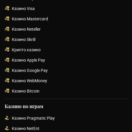
Казино Visa
Казино Mastercard
Казино Neteller
Казино Skrill
Крипто казино
Казино Apple Pay
Казино Google Pay
Казино WebMoney
Казино Bitcoin
Казино по играм
Казино Pragmatic Play
Казино NetEnt