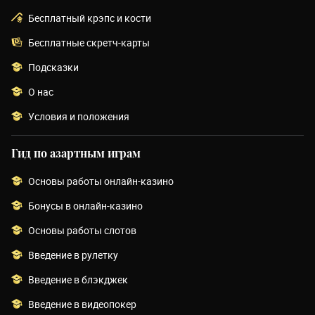
Бесплатный крэпс и кости
Бесплатные скретч-карты
Подсказки
О нас
Условия и положения
Гид по азартным играм
Основы работы онлайн-казино
Бонусы в онлайн-казино
Основы работы слотов
Введение в рулетку
Введение в блэкджек
Введение в видеопокер