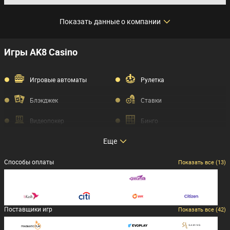
Показать данные о компании
Данные о компании
Игры AK8 Casino
Владелец
Лицензия:
Игровые автоматы
Рулетка
Филиппины (PAGCOR)
(поддельная)
Блэкджек
Ставки
Кюрасао (GC)
(поддельная)
Видеопокер
Бинго
Год основания
2024
Еще
Баккара
Игры с джекпотом
Способы оплаты
Игры с живым дилером
Нет покера
Показать все (13)
Кости
Кено
Скретч-карты
Ставки на киберспорт
Поставщики игр
Показать все (42)
Краш-игры