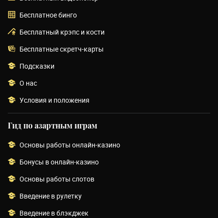
Бесплатное бинго
Бесплатный крэпс и кости
Бесплатные скретч-карты
Подсказки
О нас
Условия и положения
Гид по азартным играм
Основы работы онлайн-казино
Бонусы в онлайн-казино
Основы работы слотов
Введение в рулетку
Введение в блэкджек