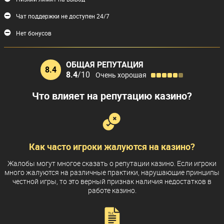
позволяет им легко покрывать такие расходы.
Чат поддержки не доступен 24/7
AllySpin Casino не имеет действующей лицензии.
Нет бонусов
Можно сделать вывод, что AllySpin Casino — это очень хорошее
ОБЩАЯ РЕПУТАЦИЯ
онлайн-казино. Вы сможете наслаждаться приятной и честной
8.4
8.4
/10
Очень хорошая
игрой и не волноваться о скрытых недостатках.
Что влияет на репутацию казино?
Как часто игроки жалуются на казино?
Жалобы могут многое сказать о репутации казино. Если игроки
много жалуются на различные практики, нарушающие принципы
честной игры, то это верный признак наличия недостатков в
работе казино.