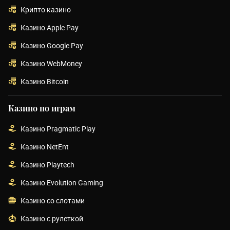
Крипто казино
Казино Apple Pay
Казино Google Pay
Казино WebMoney
Казино Bitcoin
Казино по играм
Казино Pragmatic Play
Казино NetEnt
Казино Playtech
Казино Evolution Gaming
Казино со слотами
Казино с рулеткой