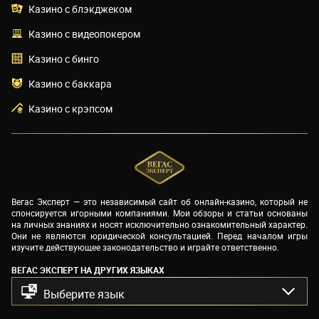
Казино с блэкджеком
Казино с видеопокером
Казино с бинго
Казино с баккара
Казино с крэпсом
Вегас Эксперт — это независимый сайт об онлайн-казино, который не
спонсируется игорными компаниями. Мои обзоры и статьи основаны
на личных знаниях и носят исключительно ознакомительный характер.
Они не являются юридической консультацией. Перед началом игры
изучите действующее законодательство и играйте ответственно.
ВЕГАС ЭКСПЕРТ НА ДРУГИХ ЯЗЫКАХ
Выберите язык