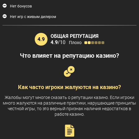
Bagan7 Casino использует поддельную лицензию.
На сайте
Нет бонусов
этого казино размещена ненастоящая лицензия — она либо
Нет игр с живым дилером
недействительна, либо перенаправляет на сайт с имитацией
настоящей лицензии.
ОБЩАЯ РЕПУТАЦИЯ
4.9
Можно сделать вывод, что Bagan7 Casino — это плохое онлайн-
4.9
/10
Плохо
казино. Я не рекомендую его для игры. В интернете есть
Что влияет на репутацию казино?
множество других казино лучшего качества.
Как часто игроки жалуются на казино?
Жалобы могут многое сказать о репутации казино. Если игроки
много жалуются на различные практики, нарушающие принципы
честной игры, то это верный признак наличия недостатков в
работе казино.