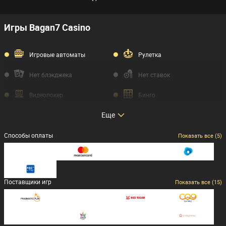
Данные о компании
Игры Bagan7 Casino
Владелец
Лицензия:
Игровые автоматы
Рулетка
Кюрасао (GC)
(поддельная)
Нет блэкджека
Нет ставок
Год основания
2023
Видеопокер
Бинго
Еще
Баккара
Игры с джекпотом
Способы оплаты
Нет живых игр
Нет покера
Показать все (5)
Нет костей
Кено
Скретч-карты
Нет ставок на eSports
Поставщики игр
Показать все (15)
Краш-игры