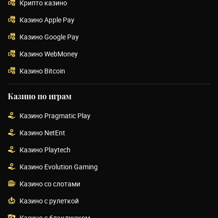
Крипто казино
Казино Apple Pay
Казино Google Pay
Казино WebMoney
Казино Bitcoin
Казино по играм
Казино Pragmatic Play
Казино NetEnt
Казино Playtech
Казино Evolution Gaming
Казино со слотами
Казино с рулеткой
Казино с блэкджеком