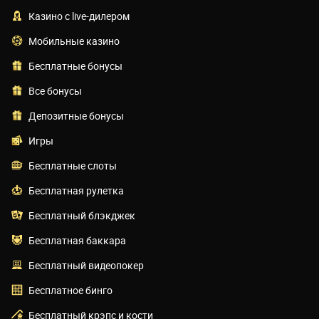
Казино с live-дилером
Мобильные казино
Бесплатные бонусы
Все бонусы
Депозитные бонусы
Игры
Бесплатные слоты
Бесплатная рулетка
Бесплатный блэкджек
Бесплатная баккара
Бесплатный видеопокер
Бесплатное бинго
Бесплатный крэпс и кости