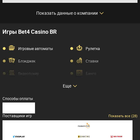
Показать данные о компании
Данные о компании
Игры Bet4 Casino BR
Владелец
B3T4 INTERNATIONAL GROUP LTDA
Лицензия:
Игровые автоматы
Рулетка
Бразилия
Блэкджек
Ставки
Год основания
2024
Видеопокер
Бинго
Еще
Баккара
Игры с джекпотом
Способы оплаты
Игры с живым дилером
Нет покера
Кости
Кено
Поставщики игр
Показать все (28)
Нет скретч-карт
Ставки на киберспорт
Краш-игры