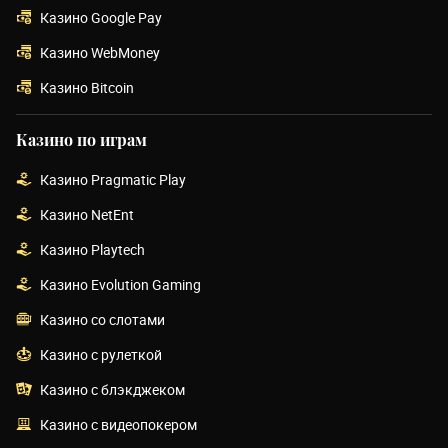
Казино Google Pay
Казино WebMoney
Казино Bitcoin
Казино по играм
Казино Pragmatic Play
Казино NetEnt
Казино Playtech
Казино Evolution Gaming
Казино со слотами
Казино с рулеткой
Казино с блэкджеком
Казино с видеопокером