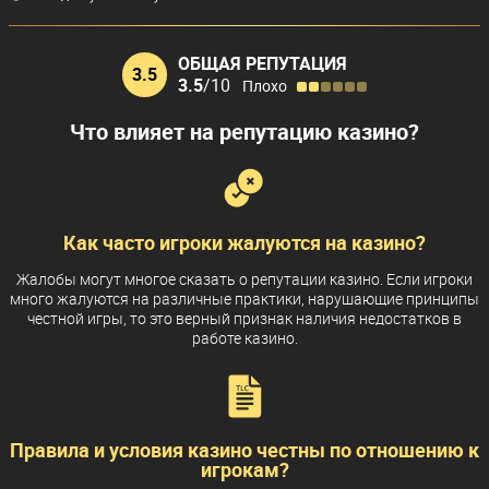
Bet4 Casino BR не имеет службы поддержки.
Это серьезная
проблема, потому что в случае необходимости вы не сможете
ОБЩАЯ РЕПУТАЦИЯ
3.5
обратиться к представителям казино за помощью.
3.5
/10
Плохо
Что влияет на репутацию казино?
Можно сделать вывод, что Bet4 Casino BR — это плохое онлайн-
казино. Я не рекомендую его для игры. В интернете есть
множество других казино лучшего качества.
Как часто игроки жалуются на казино?
Жалобы могут многое сказать о репутации казино. Если игроки
много жалуются на различные практики, нарушающие принципы
честной игры, то это верный признак наличия недостатков в
работе казино.
Правила и условия казино честны по отношению к
игрокам?