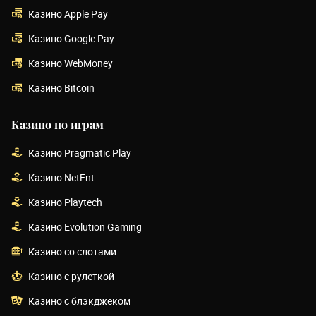
Казино Apple Pay
Казино Google Pay
Казино WebMoney
Казино Bitcoin
Казино по играм
Казино Pragmatic Play
Казино NetEnt
Казино Playtech
Казино Evolution Gaming
Казино со слотами
Казино с рулеткой
Казино с блэкджеком