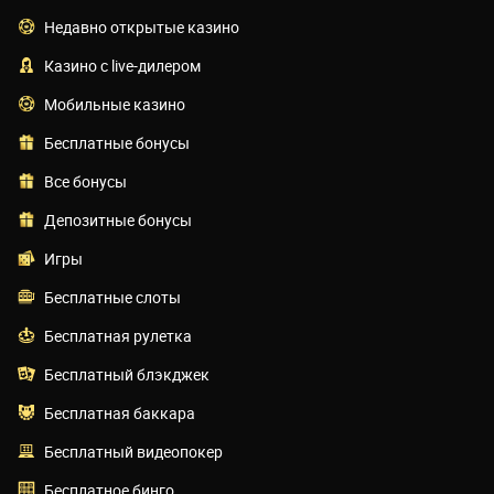
Недавно открытые казино
Казино с live-дилером
Мобильные казино
Бесплатные бонусы
Все бонусы
Депозитные бонусы
Игры
Бесплатные слоты
Бесплатная рулетка
Бесплатный блэкджек
Бесплатная баккара
Бесплатный видеопокер
Бесплатное бинго