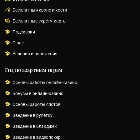
Бесплатный крэпс и кости
Бесплатные скретч-карты
Подсказки
О нас
Условия и положения
Гид по азартным играм
Основы работы онлайн-казино
Бонусы в онлайн-казино
Основы работы слотов
Введение в рулетку
Введение в блэкджек
Введение в видеопокер