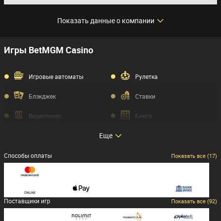
Показать данные о компании
Данные о компании
Игры BetMGM Casino
Владелец
BetMGM. LLC
Лицензия:
Еще
Игровые автоматы
Рулетка
West Virginia (WVL)
Блэкджек
Ставки
Pennsylvania (PGCB)
Видеопокер
Бинго
Год основания
2018
Еще
Баккара
Игры с джекпотом
Способы оплаты
Игры с живым дилером
Покер
Показать все (17)
Кости
Кено
Скретч-карты
Нет ставок на eSports
Поставщики игр
Показать все (92)
Краш-игры