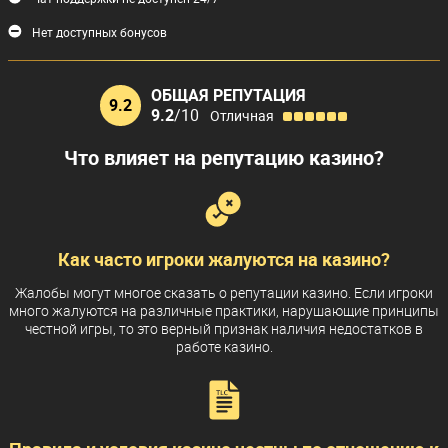
больших казино позволяет им легко покрывать такие расходы.
Нет доступных бонусов
Я также обнаружил
несправедливые пункты бонусных условий
и положений
. Это означает, что при использовании бонусов у
ОБЩАЯ РЕПУТАЦИЯ
9.2
вас могут возникнуть проблемы. Чтобы получить удовольствие
9.2
/10
Отличная
от игры, важно найти казино со справедливыми условиями и
положениями. Если вы все же хотите попробовать казино,
Что влияет на репутацию казино?
несмотря на нечестные правила, перед игрой внимательно
ознакомьтесь с условиями и положениями.
Можно сделать вывод, что BetMGM Casino имеет отличную
Как часто игроки жалуются на казино?
репутацию и является одним из лучших онлайн-казино в
Жалобы могут многое сказать о репутации казино. Если игроки
интернете, которое позволяет наслаждаться любимыми играми.
много жалуются на различные практики, нарушающие принципы
Я всецело рекомендую это казино.
честной игры, то это верный признак наличия недостатков в
работе казино.