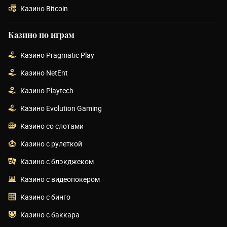
Казино Bitcoin
Казино по играм
Казино Pragmatic Play
Казино NetEnt
Казино Playtech
Казино Evolution Gaming
Казино со слотами
Казино с рулеткой
Казино с блэкджеком
Казино с видеопокером
Казино с бинго
Казино с баккара