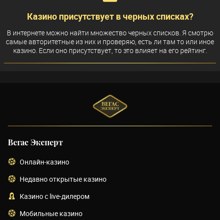
Казино присутствует в черных списках?
В интернете можно найти множество черных списков. Я смотрю
самые авторитетные из них и проверяю, есть ли там то или иное
казино. Если оно присутствует, то это влияет на его рейтинг.
Вегас Эксперт
Онлайн-казино
Недавно открытые казино
Казино с live-дилером
Мобильные казино