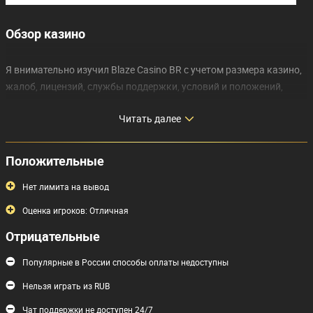
Обзор казино
Я внимательно изучил Blaze Casino BR с учетом размера казино,
жалоб, лицензий, службы поддержки, условий и положений,
лимитов и других факторов и присвоил ему
хорошую репутацию
.
Читать далее
Это неплохое казино, но в чем-то его можно сделать лучше.
Узнайте больше о качествах этого казино в моем обзоре.
Узнайте больше о безопасности и характеристиках этого казино
Положительные
и оцените, подходит ли оно вам.
Нет лимита на вывод
Blaze Casino BR — это
одно из крупнейших онлайн-казино
в
Оценка игроков: Отличная
интернете, судя по найденной информации и оценке его доходов.
Отрицательные
Размер и доход онлайн-казино влияют на возможность вывода
средств. В случае крупного выигрыша у небольших сайтов могут
Популярные в России способы оплаты недоступны
возникнуть проблемы с выплатами, в то время как доход
Нельзя играть из RUB
больших казино позволяет им легко покрывать такие расходы.
Чат поддержки не доступен 24/7