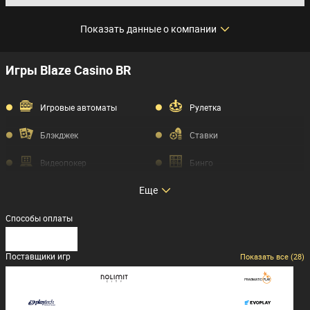
Показать данные о компании
Данные о компании
Игры Blaze Casino BR
Владелец
Foggo Entertainment LTDA.
Лицензия:
Игровые автоматы
Рулетка
Бразилия
Блэкджек
Ставки
Год основания
2024
Видеопокер
Бинго
Еще
Баккара
Игры с джекпотом
Способы оплаты
Игры с живым дилером
Нет покера
Кости
Нет кено
Поставщики игр
Показать все (28)
Скретч-карты
Ставки на киберспорт
Краш-игры