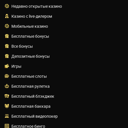
Недавно открытые казино
Казино с live-дилером
Мобильные казино
Бесплатные бонусы
Все бонусы
Депозитные бонусы
Игры
Бесплатные слоты
Бесплатная рулетка
Бесплатный блэкджек
Бесплатная баккара
Бесплатный видеопокер
Бесплатное бинго