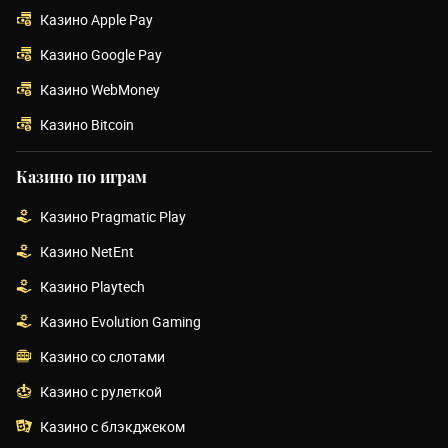
Казино Apple Pay
Казино Google Pay
Казино WebMoney
Казино Bitcoin
Казино по играм
Казино Pragmatic Play
Казино NetEnt
Казино Playtech
Казино Evolution Gaming
Казино со слотами
Казино с рулеткой
Казино с блэкджеком