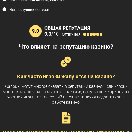
больших казино позволяет им легко покрывать такие расходы.
Нет доступных бонусов
Можно сделать вывод, что Candy Spinz Casino имеет отличную
репутацию и является одним из лучших онлайн-казино в
ОБЩАЯ РЕПУТАЦИЯ
9.0
интернете, которое позволяет наслаждаться любимыми играми.
9.0
/10
Отличная
Я всецело рекомендую это казино.
Что влияет на репутацию казино?
Как часто игроки жалуются на казино?
Жалобы могут многое сказать о репутации казино. Если игроки
много жалуются на различные практики, нарушающие принципы
честной игры, то это верный признак наличия недостатков в
работе казино.