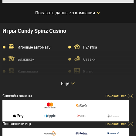
Показать данные о компании
Данные о компании
Игры Candy Spinz Casino
Владелец
Terdersoft B.V.
Лицензия:
Игровые автоматы
Рулетка
Кюрасао (CGA)
Блэкджек
Ставки
Год основания
2024
Видеопокер
Бинго
Еще
Баккара
Игры с джекпотом
Способы оплаты
Игры с живым дилером
Нет покера
Показать все (14)
Кости
Кено
Скретч-карты
Ставки на киберспорт
Поставщики игр
Показать все (97)
Краш-игры