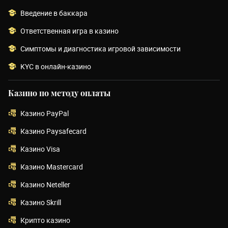
Введение в баккара
Ответственная игра в казино
Симптомы и диагностика игровой зависимости
KYC в онлайн-казино
Казино по методу оплаты
Казино PayPal
Казино Paysafecard
Казино Visa
Казино Mastercard
Казино Neteller
Казино Skrill
Крипто казино