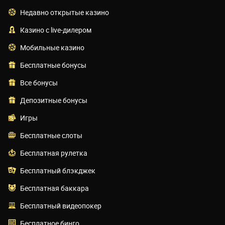
Недавно открытые казино
Казино с live-дилером
Мобильные казино
Бесплатные бонусы
Все бонусы
Депозитные бонусы
Игры
Бесплатные слоты
Бесплатная рулетка
Бесплатный блэкджек
Бесплатная баккара
Бесплатный видеопокер
Бесплатное бинго