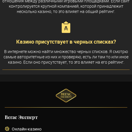
отношения между различными игровыми площадками. Если сайт
контролируется крупной компанией, которой принадлежит
несколько казино, то это влияет на общий рейтинг.
Казино присутствует в черных списках?
В интернете можно найти множество черных списков. Я смотрю
самые авторитетные из них и проверяю, есть ли там то или иное
казино. Если оно присутствует, то это влияет на его рейтинг.
Вегас Эксперт
Онлайн-казино