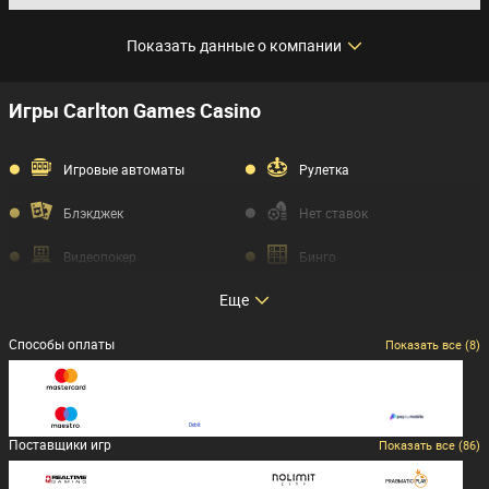
Показать данные о компании
Данные о компании
Игры Carlton Games Casino
Владелец
Carltonbingo.com ltd
Лицензия:
Игровые автоматы
Рулетка
Олдерни (AGCC)
Блэкджек
Нет ставок
Великобритания (UKGC)
Видеопокер
Бинго
Год основания
2018
Еще
Баккара
Игры с джекпотом
Способы оплаты
Игры с живым дилером
Нет покера
Показать все (8)
Нет костей
Кено
Скретч-карты
Нет ставок на eSports
Поставщики игр
Показать все (86)
Краш-игры