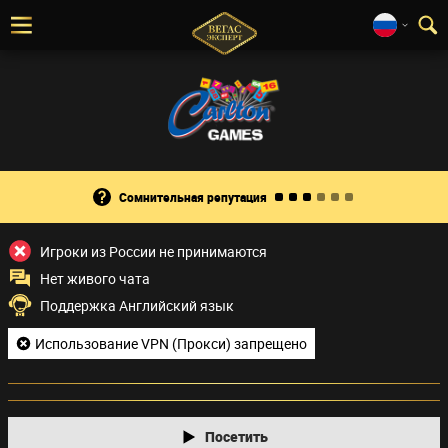
сомнительная репутация
Игроки из России не принимаются
Нет живого чата
Поддержка Английский язык
Использование VPN (Прокси) запрещено
Посетить