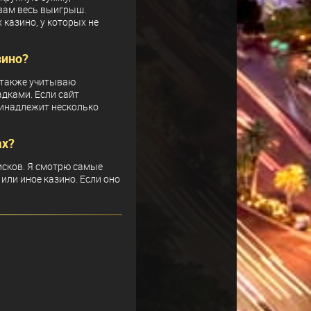
вам весь выигрыш.
 казино, у которых не
зино?
 также учитываю
дками. Если сайт
ринадлежит несколько
ах?
исков. Я смотрю самые
 или иное казино. Если оно