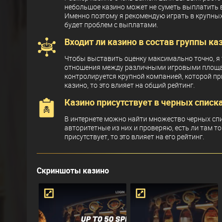
небольшое казино может не суметь выплатить 
Именно поэтому я рекомендую играть в крупных
будет проблем с выплатами.
Входит ли казино в состав группы ка
Чтобы выставить оценку максимально точно, я
отношения между различными игровыми площа
контролируется крупной компанией, которой п
казино, то это влияет на общий рейтинг.
Казино присутствует в черных списк
В интернете можно найти множество черных сп
авторитетные из них и проверяю, есть ли там то
присутствует, то это влияет на его рейтинг.
Скриншоты казино