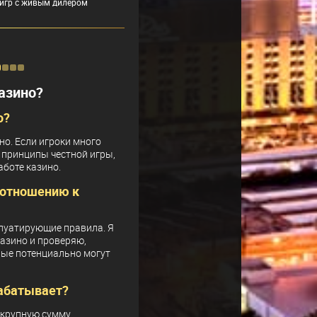
 игр с живым дилером
зино со справедливыми
бовать казино, несмотря
мьтесь с условиями и
азино?
утацию. У него есть не
о?
тому я советую найти
но. Если игроки много
 принципы честной игры,
аботе казино.
 отношению к
луатирующие правила. Я
азино и проверяю,
рые потенциально могут
рабатывает?
 крупную сумму,