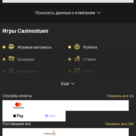
Показать данные о компании
Данные о компании
Игры Casinostuen
Владелец
Лицензия:
Игровые автоматы
Рулетка
Дания (DGA)
Блэкджек
Ставки
Год основания
2025
Видеопокер
Бинго
Еще
Баккара
Игры с джекпотом
Способы оплаты
Игры с живым дилером
Нет покера
Показать все (6)
Нет костей
Нет кено
Нет скретч-карт
Ставки на киберспорт
Поставщики игр
Показать все (39)
Нет краш-игр