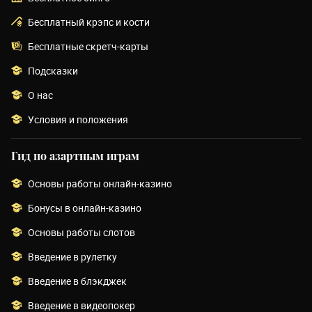
Бесплатный крэпс и кости
Бесплатные скретч-карты
Подсказки
О нас
Условия и положения
Гид по азартным играм
Основы работы онлайн-казино
Бонусы в онлайн-казино
Основы работы слотов
Введение в рулетку
Введение в блэкджек
Введение в видеопокер