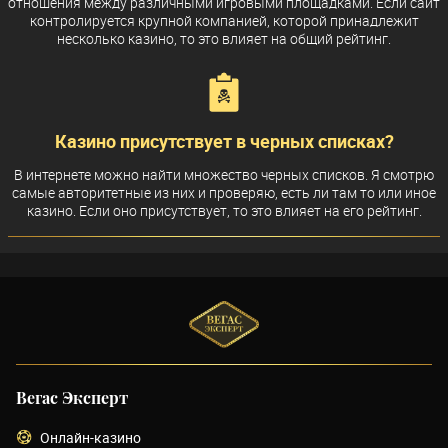
отношения между различными игровыми площадками. Если сайт
контролируется крупной компанией, которой принадлежит
несколько казино, то это влияет на общий рейтинг.
Казино присутствует в черных списках?
В интернете можно найти множество черных списков. Я смотрю
самые авторитетные из них и проверяю, есть ли там то или иное
казино. Если оно присутствует, то это влияет на его рейтинг.
Вегас Эксперт
Онлайн-казино