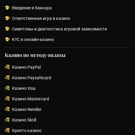
Введение в баккара
Ответственная игра в казино
Симптомы и диагностика игровой зависимости
KYC в онлайн-казино
Казино по методу оплаты
Казино PayPal
Казино Paysafecard
Казино Visa
Казино Mastercard
Казино Neteller
Казино Skrill
Крипто казино