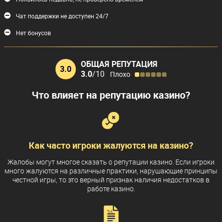
больших казино позволяет им легко покрывать такие расходы.
Чат поддержки не доступен 24/7
Я также обнаружил
несправедливые пункты бонусных условий
Нет бонусов
и положений
. Это означает, что при использовании бонусов у
вас могут возникнуть проблемы. Чтобы получить удовольствие
ОБЩАЯ РЕПУТАЦИЯ
от игры, важно найти казино со справедливыми условиями и
3.0
3.0
/10
Плохо
положениями. Если вы все же хотите попробовать казино,
несмотря на нечестные правила, перед игрой внимательно
Что влияет на репутацию казино?
ознакомьтесь с условиями и положениями.
Можно сделать вывод, что Crowngreen Casino — это очень
плохое онлайн-казино Я не рекомендую его для игры. В
Как часто игроки жалуются на казино?
интернете есть множество других казино лучшего качества.
Жалобы могут многое сказать о репутации казино. Если игроки
много жалуются на различные практики, нарушающие принципы
честной игры, то это верный признак наличия недостатков в
работе казино.