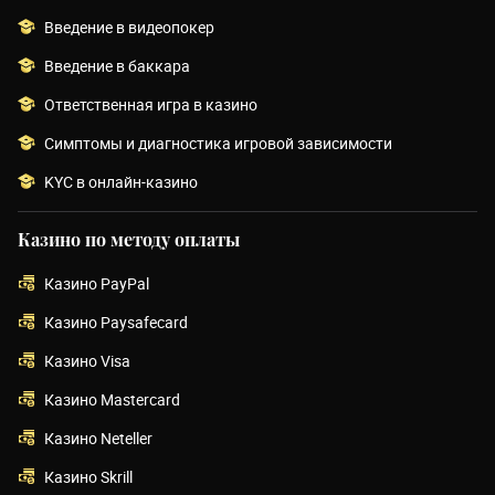
Введение в видеопокер
Введение в баккара
Ответственная игра в казино
Симптомы и диагностика игровой зависимости
KYC в онлайн-казино
Казино по методу оплаты
Казино PayPal
Казино Paysafecard
Казино Visa
Казино Mastercard
Казино Neteller
Казино Skrill