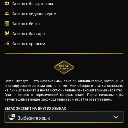
Казино с блэкджеком
Казино с видеопокером
Казино с бинго
Казино с баккара
Казино с крэпсом
Вегас Эксперт — это независимый сайт об онлайн-казино, который не
спонсируется игорными компаниями. Мои обзоры и статьи основаны
на личных знаниях и носят исключительно ознакомительный характер.
Они не являются юридической консультацией. Перед началом игры
изучите действующее законодательство и играйте ответственно.
ВЕГАС ЭКСПЕРТ НА ДРУГИХ ЯЗЫКАХ
Выберите язык