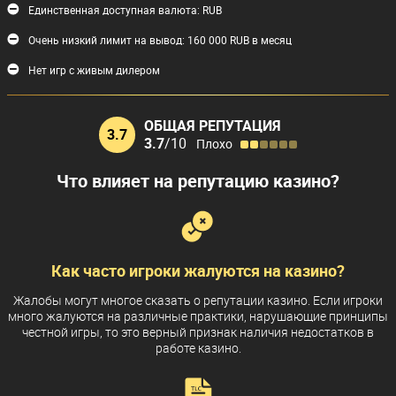
Единственная доступная валюта: RUB
больших казино позволяет им легко покрывать такие расходы.
Очень низкий лимит на вывод: 160 000 RUB в месяц
Doggy Casino не имеет действующей лицензии.
Нет игр с живым дилером
Я также обнаружил
несправедливые пункты бонусных условий
ОБЩАЯ РЕПУТАЦИЯ
и положений
. Это означает, что при использовании бонусов у
3.7
3.7
/10
Плохо
вас могут возникнуть проблемы. Чтобы получить удовольствие
от игры, важно найти казино со справедливыми условиями и
Что влияет на репутацию казино?
положениями. Если вы все же хотите попробовать казино,
несмотря на нечестные правила, перед игрой внимательно
ознакомьтесь с условиями и положениями.
Как часто игроки жалуются на казино?
Можно сделать вывод, что Doggy Casino — это плохое онлайн-
Жалобы могут многое сказать о репутации казино. Если игроки
казино. Я не рекомендую его для игры. В интернете есть
много жалуются на различные практики, нарушающие принципы
множество других казино лучшего качества.
честной игры, то это верный признак наличия недостатков в
работе казино.