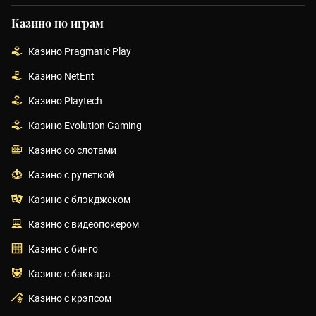
Казино по играм
Казино Pragmatic Play
Казино NetEnt
Казино Playtech
Казино Evolution Gaming
Казино со слотами
Казино с рулеткой
Казино с блэкджеком
Казино с видеопокером
Казино с бинго
Казино с баккара
Казино с крэпсом