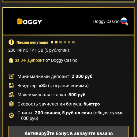
Doggy Casino
плохая репутация
200 ФРИСПИНОВ (5 руб/спин)
за 3-й Депозит
от
Doggy Casino
Минимальный депозит:
2 000 руб
Вейджер:
x35
(с ограничениями)
Максимальная ставка:
300 руб
Скорость зачисления бонуса:
быстро
Cпины:
200 спинов
,
5 руб на спин
(общая сумма:
1 000 руб)
Активируйте бонус в аккаунте казино