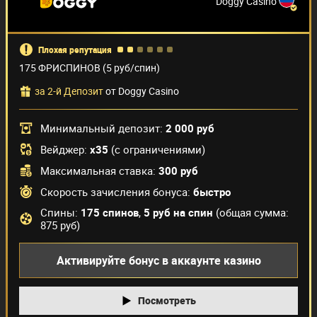
Doggy Casino
плохая репутация
175 ФРИСПИНОВ (5 руб/спин)
за 2-й Депозит
от
Doggy Casino
Минимальный депозит:
2 000 руб
Вейджер:
x35
(с ограничениями)
Максимальная ставка:
300 руб
Скорость зачисления бонуса:
быстро
Cпины:
175 спинов
,
5 руб на спин
(общая сумма:
875 руб)
Активируйте бонус в аккаунте казино
Посмотреть