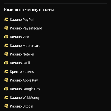
Казино по методу оплаты
Казино PayPal
Казино Paysafecard
Казино Visa
Казино Mastercard
Казино Neteller
Казино Skrill
Крипто казино
Казино Apple Pay
Казино Google Pay
Казино WebMoney
Казино Bitcoin