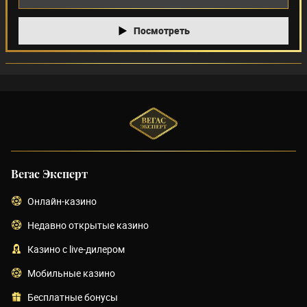
Посмотреть
Вегас Эксперт
Онлайн-казино
Недавно открытые казино
Казино с live-дилером
Мобильные казино
Бесплатные бонусы