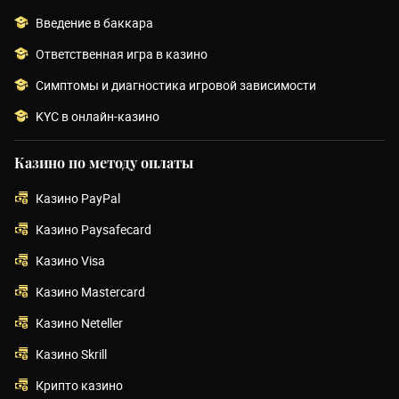
Введение в баккара
Ответственная игра в казино
Симптомы и диагностика игровой зависимости
KYC в онлайн-казино
Казино по методу оплаты
Казино PayPal
Казино Paysafecard
Казино Visa
Казино Mastercard
Казино Neteller
Казино Skrill
Крипто казино