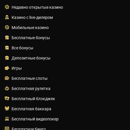
Недавно открытые казино
Казино с live-дилером
Мобильные казино
Бесплатные бонусы
Все бонусы
Депозитные бонусы
Игры
Бесплатные слоты
Бесплатная рулетка
Бесплатный блэкджек
Бесплатная баккара
Бесплатный видеопокер
Бесплатное бинго