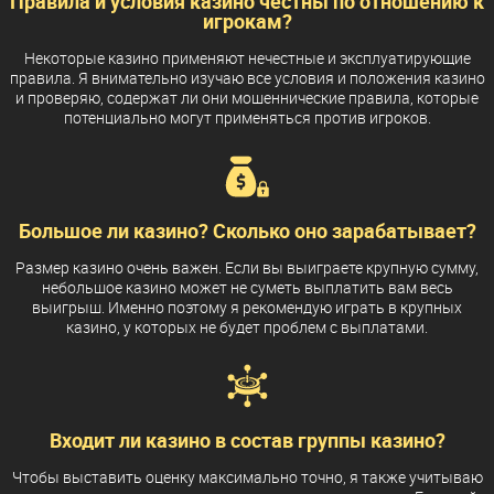
Правила и условия казино честны по отношению к
игрокам?
Некоторые казино применяют нечестные и эксплуатирующие
правила. Я внимательно изучаю все условия и положения казино
и проверяю, содержат ли они мошеннические правила, которые
потенциально могут применяться против игроков.
Большое ли казино? Сколько оно зарабатывает?
Размер казино очень важен. Если вы выиграете крупную сумму,
небольшое казино может не суметь выплатить вам весь
выигрыш. Именно поэтому я рекомендую играть в крупных
казино, у которых не будет проблем с выплатами.
Входит ли казино в состав группы казино?
Чтобы выставить оценку максимально точно, я также учитываю