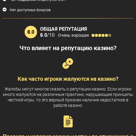
больших казино позволяет им легко покрывать такие расходы.
Нет доступных бонусов
Я также обнаружил
несправедливые пункты бонусных условий
и положений
. Это означает, что при использовании бонусов у
ОБЩАЯ РЕПУТАЦИЯ
8.0
вас могут возникнуть проблемы. Чтобы получить удовольствие
8.0
/10
Очень хорошая
от игры, важно найти казино со справедливыми условиями и
положениями. Если вы все же хотите попробовать казино,
Что влияет на репутацию казино?
несмотря на нечестные правила, перед игрой внимательно
ознакомьтесь с условиями и положениями.
Можно сделать вывод, что Dragonia Casino — это очень хорошее
Как часто игроки жалуются на казино?
онлайн-казино. Вы сможете наслаждаться приятной и честной
Жалобы могут многое сказать о репутации казино. Если игроки
игрой и не волноваться о скрытых недостатках.
много жалуются на различные практики, нарушающие принципы
честной игры, то это верный признак наличия недостатков в
работе казино.