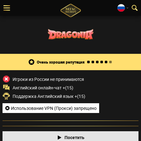
очень хорошая репутация
Игроки из России не принимаются
Английский онлайн-чат +(15)
Поддержка Английский язык +(15)
Использование VPN (Прокси) запрещено
Посетить