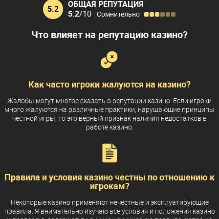
ОБЩАЯ РЕПУТАЦИЯ
5.2
5.2
/10
Сомнительно
Внимание! ECLBET Casino MY имеет несправедливые пункты
условий и положений.
Я просмотрел условия и положения этого
Что влияет на репутацию казино?
казино и обнаружил нечестные по отношению к игрокам
правила. Чтобы получить удовольствие от игры, важно найти
казино со справедливыми условиями и положениями. Если вы
все же хотите попробовать казино, несмотря на нечестные
Как часто игроки жалуются на казино?
правила, перед игрой внимательно ознакомьтесь с условиями и
положениями.
Жалобы могут многое сказать о репутации казино. Если игроки
много жалуются на различные практики, нарушающие принципы
честной игры, то это верный признак наличия недостатков в
работе казино.
Внимание! ECLBET Casino MY ограничивает выигрыш на спин
до 300 000 RM.
При превышении этой суммы выигрыш сверх
лимита сгорает и не выплачивается.Я считаю лимиты на
выигрыш нечестными по отношению к игрокам и снижаю за них
репутацию казино, если ограничения не вызваны сторонними
факторами, такими как местное законодательство.
Правила и условия казино честны по отношению к
Можно сделать вывод, что ECLBET Casino MY имеет спорную
игрокам?
репутацию. У него есть не только преимущества, но и множество
Некоторые казино применяют нечестные и эксплуатирующие
недостатков, поэтому я советую найти другое казино.
правила. Я внимательно изучаю все условия и положения казино