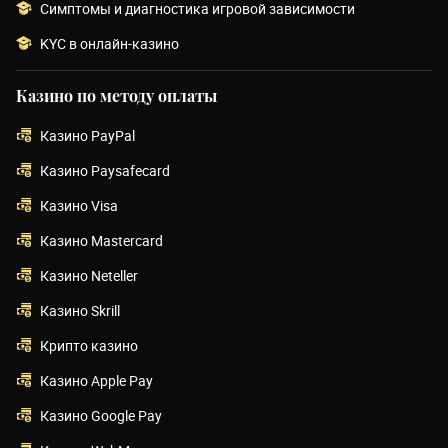
Симптомы и диагностика игровой зависимости
KYC в онлайн-казино
Казино по методу оплаты
Казино PayPal
Казино Paysafecard
Казино Visa
Казино Mastercard
Казино Neteller
Казино Skrill
Крипто казино
Казино Apple Pay
Казино Google Pay