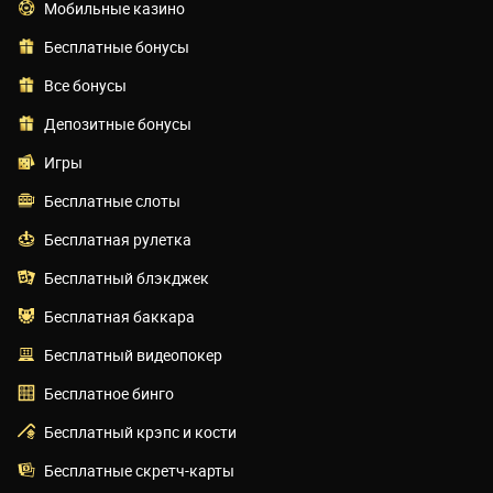
Мобильные казино
Бесплатные бонусы
Все бонусы
Депозитные бонусы
Игры
Бесплатные слоты
Бесплатная рулетка
Бесплатный блэкджек
Бесплатная баккара
Бесплатный видеопокер
Бесплатное бинго
Бесплатный крэпс и кости
Бесплатные скретч-карты