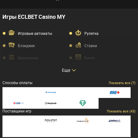
Данные о компании
Игры ECLBET Casino MY
Владелец
TF GLOBAL GROUP LTD.
Лицензия:
Игровые автоматы
Рулетка
Коморы (AOFA)
Блэкджек
Ставки
Год основания
2024
Видеопокер
Бинго
Еще
Баккара
Игры с джекпотом
Способы оплаты
Игры с живым дилером
Нет покера
Показать все (7)
Кости
Нет кено
Скретч-карты
Ставки на киберспорт
Поставщики игр
Показать все (43)
Краш-игры