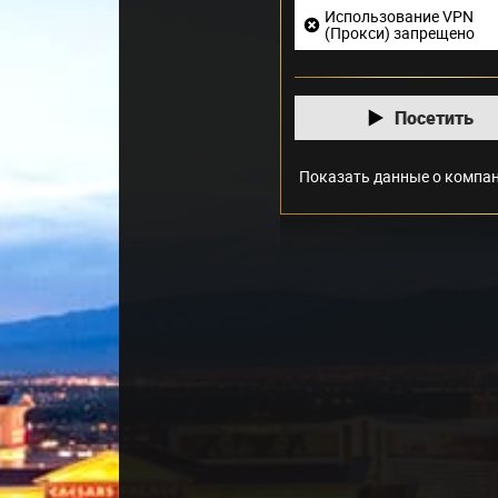
Использование VPN
(Прокси) запрещено
Посетить
Показать данные о компа
Данные о компан
Владелец
SG Internation
N.V.
Лицензия:
Кюрасао (CGA)
Год основания
2025