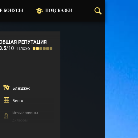
Е БОНУСЫ
ПОДСКАЗКИ
ОБЩАЯ РЕПУТАЦИЯ
3.5
/10
Плохо
Блэкджек
Бинго
Игры с живым
дилером
Кено