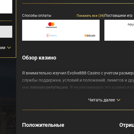
Скретч-карты
Нет ставок на eSports
Способы оплаты
Поставщики игр
Показать все (34)
нии
ии
Обзор казино
al
Я внимательно изучил Evolve888 Casino с учетом размер
службы поддержки, условий и положений, лимитов и др
ему
плохую репутацию
. Я не рекомендую это казино и 
другое. Узнайте больше о качествах этого казино в мое
Читать далее
безопасности и характеристиках этого казино и оцените
Evolve888 Casino — это
небольшое онлайн-казино
, суд
Положительные
Отри
и оценке его доходов. Размер и доход онлайн-казино в
вывода средств. В случае крупного выигрыша у неболь