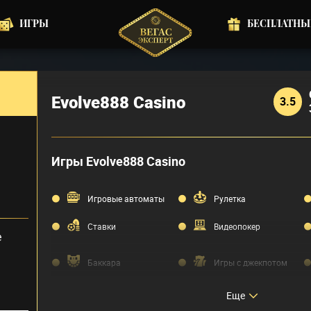
ИГРЫ
БЕСПЛАТНЫ
Evolve888 Casino
3.5
Игры Evolve888 Casino
Игровые автоматы
Рулетка
Ставки
Видеопокер
е
Баккара
Игры с джекпотом
Еще
Нет покера
Кости