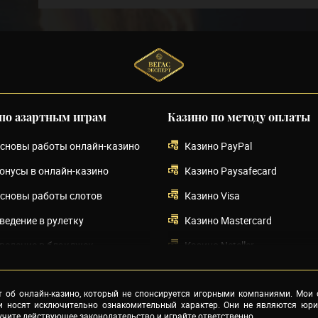
 по азартным играм
Казино по методу оплаты
сновы работы онлайн-казино
Казино PayPal
онусы в онлайн-казино
Казино Paysafecard
сновы работы слотов
Казино Visa
ведение в рулетку
Казино Mastercard
ведение в блэкджек
Казино Neteller
ведение в видеопокер
Казино Skrill
т об онлайн-казино, который не спонсируется игорными компаниями. Мои
ведение в баккара
Крипто казино
и носят исключительно ознакомительный характер. Они не являются юри
учите действующее законодательство и играйте ответственно.