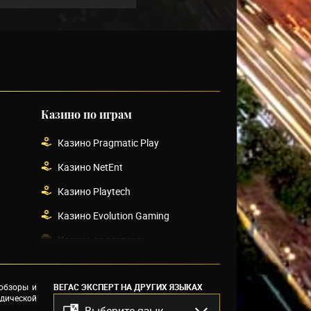
Казино по играм
Казино Pragmatic Play
Казино NetEnt
Казино Playtech
Казино Evolution Gaming
Казино со слотами
Казино с рулеткой
 обзоры и
ВЕГАС ЭКСПЕРТ НА ДРУГИХ ЯЗЫКАХ
Казино с блэкджеком
дической