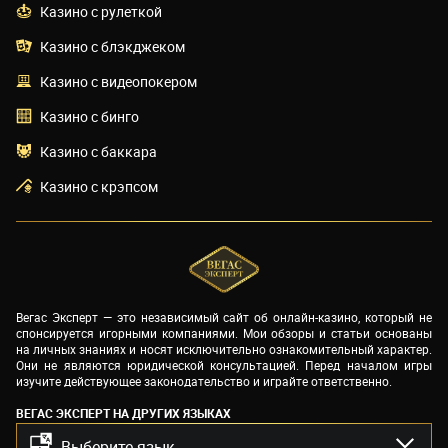
Казино с рулеткой
Казино с блэкджеком
Казино с видеопокером
Казино с бинго
Казино с баккара
Казино с крэпсом
Вегас Эксперт — это независимый сайт об онлайн-казино, который не
спонсируется игорными компаниями. Мои обзоры и статьи основаны
на личных знаниях и носят исключительно ознакомительный характер.
Они не являются юридической консультацией. Перед началом игры
изучите действующее законодательство и играйте ответственно.
ВЕГАС ЭКСПЕРТ НА ДРУГИХ ЯЗЫКАХ
Выберите язык