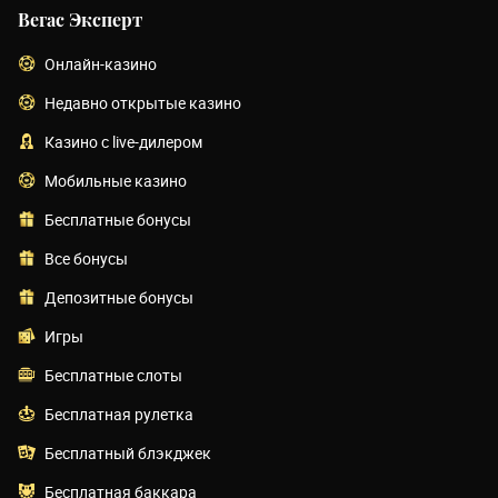
Вегас Эксперт
Онлайн-казино
Недавно открытые казино
Казино с live-дилером
Мобильные казино
Бесплатные бонусы
Все бонусы
Депозитные бонусы
Игры
Бесплатные слоты
Бесплатная рулетка
Бесплатный блэкджек
Бесплатная баккара