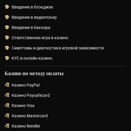
Введение в блэкджек
Введение в видеопокер
Введение в баккара
Ответственная игра в казино
Симптомы и диагностика игровой зависимости
KYC в онлайн-казино
Казино по методу оплаты
Казино PayPal
Казино Paysafecard
Казино Visa
Казино Mastercard
Казино Neteller