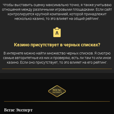
Чтобы выставить оценку максимально точно, я также учитываю
отношения между различными игровыми площадками. Если сайт
контролируется крупной компанией, которой принадлежит
несколько казино, то это влияет на общий рейтинг.
Казино присутствует в черных списках?
В интернете можно найти множество черных списков. Я смотрю
самые авторитетные из них и проверяю, есть ли там то или иное
казино. Если оно присутствует, то это влияет на его рейтинг.
Вегас Эксперт