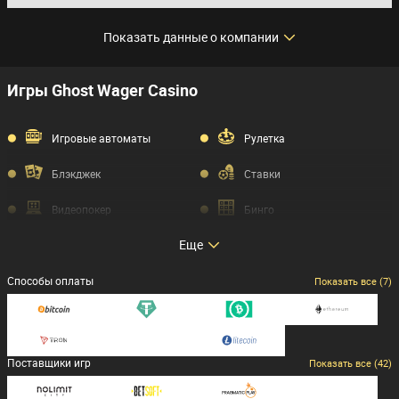
Показать данные о компании
Данные о компании
Игры Ghost Wager Casino
Владелец
Gladiator Consulting B.V.
Лицензия:
Игровые автоматы
Рулетка
Кюрасао (CGA)
Блэкджек
Ставки
Год основания
2024
Видеопокер
Бинго
Еще
Баккара
Игры с джекпотом
Способы оплаты
Игры с живым дилером
Нет покера
Показать все (7)
Кости
Кено
Скретч-карты
Ставки на киберспорт
Поставщики игр
Показать все (42)
Краш-игры