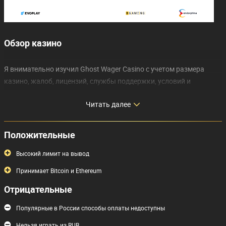
Обзор казино
Я внимательно изучил Ghost Wager Casino с учетом размера
казино, жалоб, лицензий, службы поддержки, условий и
положений, лимитов и других факторов и присвоил ему
спорную
Читать далее
репутацию
. Хотя у него есть свои преимущества, из-за
определенных недостатков я советую найти казино получше.
Узнайте больше о качествах этого казино в моем обзоре.
Положительные
Узнайте больше о безопасности и характеристиках этого казино
и оцените, подходит ли оно вам.
Высокий лимит на вывод
Принимает Bitcoin и Ethereum
Ghost Wager Casino — это
небольшое онлайн-казино
, судя по
Отрицательные
найденной информации и оценке его доходов. Размер и доход
онлайн-казино влияют на возможность вывода средств. В
Популярные в России способы оплаты недоступны
случае крупного выигрыша у небольших сайтов могут
Нельзя играть из RUB