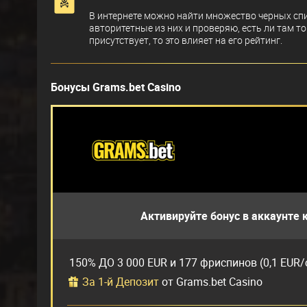
В интернете можно найти множество черных сп
авторитетные из них и проверяю, есть ли там то
присутствует, то это влияет на его рейтинг.
Бонусы Grams.bet Casino
Активируйте бонус в аккаунте 
150% ДО 3 000 EUR и 177 фриспинов (0,1 EUR/
За 1-й Депозит
от
Grams.bet Casino