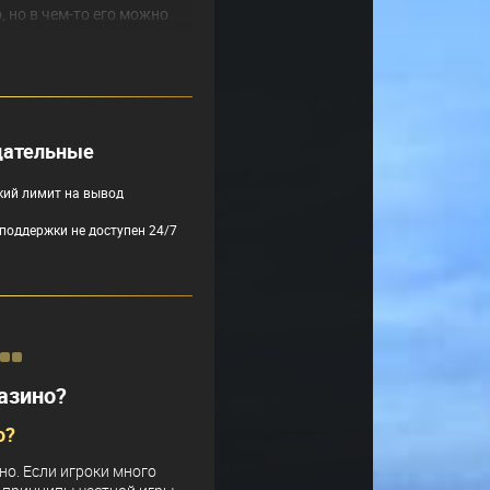
, но в чем-то его можно
о в моем обзоре. Узнайте
и оцените, подходит ли
цательные
я по найденной информации
лияют на возможность
кий лимит на вывод
ших сайтов могут
од больших казино
поддержки не доступен 24/7
нкты бонусных условий и
 этого казино и
Это означает, что при
мы. Чтобы получить
азино?
ливыми условиями и
о?
о, несмотря на нечестные
овиями и положениями.
но. Если игроки много