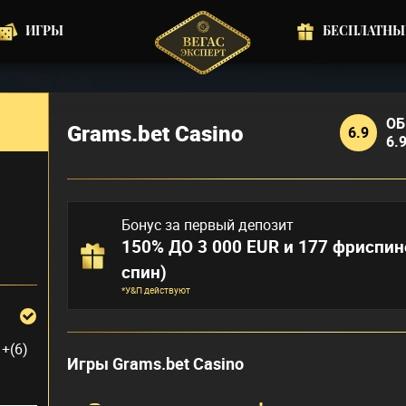
ИГРЫ
БЕСПЛАТНЫ
ОБ
Grams.bet Casino
6.9
6.
Бонус за первый депозит
150% ДО 3 000 EUR и 177 фриспино
спин)
*У&П действуют
+(6)
Игры Grams.bet Casino