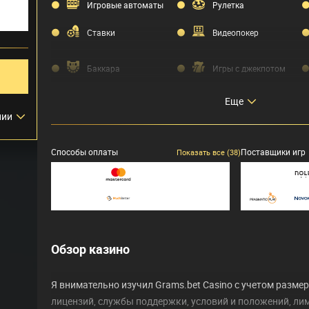
Игровые автоматы
Рулетка
Ставки
Видеопокер
Баккара
Игры с джекпотом
Еще
Нет покера
Кости
нии
ии
Скретч-карты
Ставки на киберспорт
Способы оплаты
Поставщики игр
Показать все (38)
Ltd.
Обзор казино
Я внимательно изучил Grams.bet Casino с учетом размер
лицензий, службы поддержки, условий и положений, лим