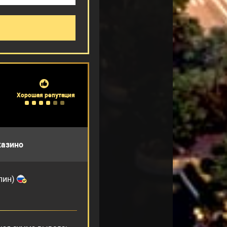
хорошая репутация
казино
пин)