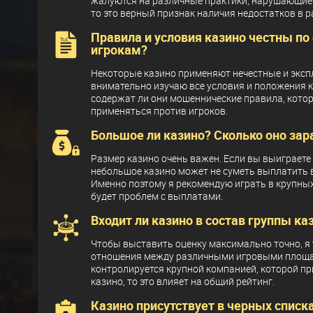
жалуются на различные практики, нарушающие
то это верный признак наличия недостатков в р
Grams.bet Casino имеет медленную или плохую службу
Правила и условия казино честны по
необходимости вы сможете обратиться за помощью, но 
игрокам?
очень полезными или занимать много времени.
Некоторые казино применяют нечестные и эксп
внимательно изучаю все условия и положения к
Можно сделать вывод, что Grams.bet Casino — это хорош
содержат ли они мошеннические правила, кото
есть множество преимуществ, но некоторые недостатк
применяться против игроков.
более высокий рейтинг. Скорее всего, это казино вам п
Большое ли казино? Сколько оно за
Размер казино очень важен. Если вы выиграете
небольшое казино может не суметь выплатить 
Именно поэтому я рекомендую играть в крупных
будет проблем с выплатами.
Входит ли казино в состав группы ка
Чтобы выставить оценку максимально точно, я
отношения между различными игровыми площа
контролируется крупной компанией, которой п
казино, то это влияет на общий рейтинг.
Казино присутствует в черных списк