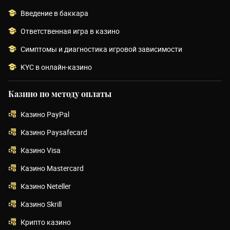
Введение в баккара
Ответственная игра в казино
Симптомы и диагностика игровой зависимости
KYC в онлайн-казино
Казино по методу оплаты
Казино PayPal
Казино Paysafecard
Казино Visa
Казино Mastercard
Казино Neteller
Казино Skrill
Крипто казино