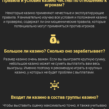
Правила и условия казино честны по отношению к
Скорее всего, это казино вам понравится.
игрокам?
Некоторые казино применяют нечестные и эксплуатирующие
правила. Я внимательно изучаю все условия и положения казино
и проверяю, содержат ли они мошеннические правила, которые
потенциально могут применяться против игроков.
Большое ли казино? Сколько оно зарабатывает?
Размер казино очень важен. Если вы выиграете крупную сумму,
небольшое казино может не суметь выплатить вам весь
выигрыш. Именно поэтому я рекомендую играть в крупных
казино, у которых не будет проблем с выплатами.
Входит ли казино в состав группы казино?
Чтобы выставить оценку максимально точно, я также учитываю