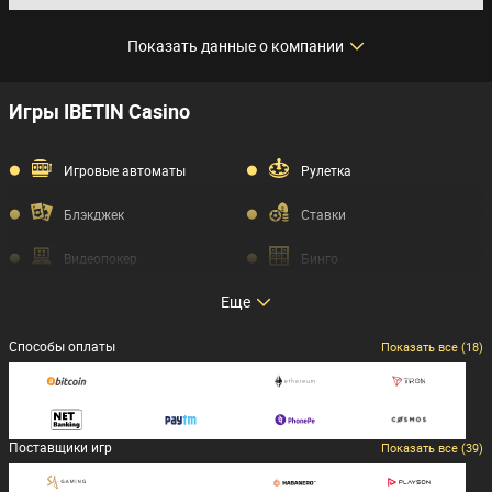
Показать данные о компании
Данные о компании
Игры IBETIN Casino
Владелец
Interactive Digits B.V.
Лицензия:
Игровые автоматы
Рулетка
Коморы (AOFA)
Блэкджек
Ставки
Год основания
2022
Видеопокер
Бинго
Еще
Баккара
Игры с джекпотом
Способы оплаты
Игры с живым дилером
Нет покера
Показать все (18)
Нет костей
Кено
Скретч-карты
Ставки на киберспорт
Поставщики игр
Показать все (39)
Краш-игры