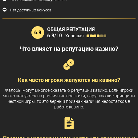
больших казино позволяет им легко покрывать такие расходы.
Нет доступных бонусов
Я также обнаружил
несправедливые пункты бонусных условий
и положений
. Это означает, что при использовании бонусов у
ОБЩАЯ РЕПУТАЦИЯ
6.9
вас могут возникнуть проблемы. Чтобы получить удовольствие
6.9
/10
Хорошая
от игры, важно найти казино со справедливыми условиями и
положениями. Если вы все же хотите попробовать казино,
Что влияет на репутацию казино?
несмотря на нечестные правила, перед игрой внимательно
ознакомьтесь с условиями и положениями.
IBETIN Casino имеет медленную или плохую службу
Как часто игроки жалуются на казино?
поддержки.
В случае необходимости вы сможете обратиться за
Жалобы могут многое сказать о репутации казино. Если игроки
помощью, но ответы могут быть не очень полезными или
много жалуются на различные практики, нарушающие принципы
занимать много времени.
честной игры, то это верный признак наличия недостатков в
работе казино.
Можно сделать вывод, что IBETIN Casino — это хорошее онлайн-
казино. У него есть множество преимуществ, но некоторые
недостатки помешали ему получить более высокий рейтинг.