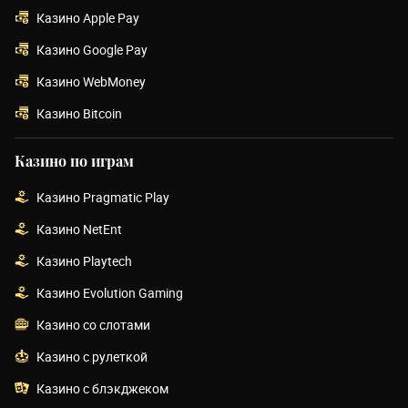
Казино Apple Pay
Казино Google Pay
Казино WebMoney
Казино Bitcoin
Казино по играм
Казино Pragmatic Play
Казино NetEnt
Казино Playtech
Казино Evolution Gaming
Казино со слотами
Казино с рулеткой
Казино с блэкджеком