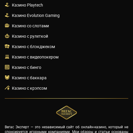
Казино Playtech
Казино Evolution Gaming
Казино со слотами
Казино с рулеткой
Казино с блэкджеком
Казино с видеопокером
Казино с бинго
Казино с баккара
Казино с крэпсом
Вегас Эксперт — это независимый сайт об онлайн-казино, который не
спонсируется игорными компаниями. Мои обзоры и статьи основаны