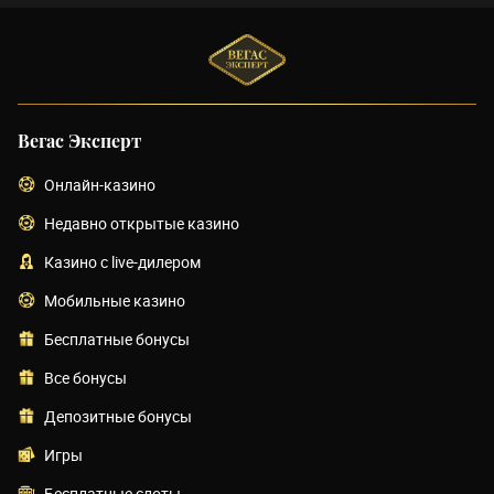
Вегас Эксперт
Онлайн-казино
Недавно открытые казино
Казино с live-дилером
Мобильные казино
Бесплатные бонусы
Все бонусы
Депозитные бонусы
Игры
Бесплатные слоты