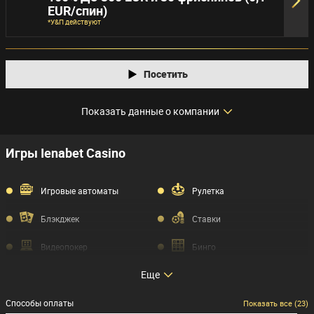
EUR/спин)
*У&П действуют
Посетить
Показать данные о компании
Данные о компании
Игры Ienabet Casino
Владелец
GB Tech Services N.V.
Лицензия:
Игровые автоматы
Рулетка
Кюрасао (CGA)
Блэкджек
Ставки
Год основания
2024
Видеопокер
Бинго
Еще
Баккара
Игры с джекпотом
Способы оплаты
Игры с живым дилером
Нет покера
Показать все (23)