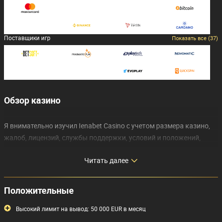
Кости
Кено
Скретч-карты
Ставки на киберспорт
Поставщики игр
Показать все (37)
Краш-игры
Обзор казино
Я внимательно изучил Ienabet Casino с учетом размера казино,
жалоб, лицензий, службы поддержки, условий и положений,
лимитов и других факторов и присвоил ему
плохую репутацию
. Я
Читать далее
не рекомендую это казино и советую выбрать что-то другое.
Узнайте больше о качествах этого казино в моем обзоре.
Узнайте больше о безопасности и характеристиках этого казино
Положительные
и оцените, подходит ли оно вам.
Высокий лимит на вывод: 50 000 EUR в месяц