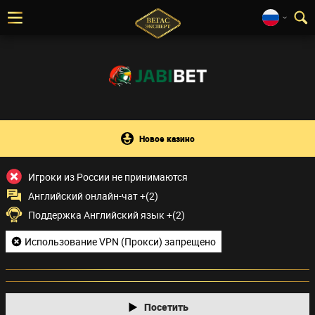
новое казино
Игроки из России не принимаются
Английский онлайн-чат +(2)
Поддержка Английский язык +(2)
Использование VPN (Прокси) запрещено
Посетить