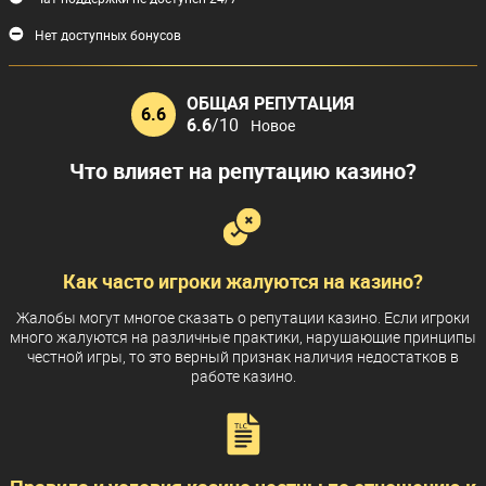
возникнуть проблемы с выплатами, в то время как доход
больших казино позволяет им легко покрывать такие расходы.
Нет доступных бонусов
JabiBet Casino имеет медленную или плохую службу
ОБЩАЯ РЕПУТАЦИЯ
6.6
поддержки.
В случае необходимости вы сможете обратиться за
6.6
/10
Новое
помощью, но ответы могут быть не очень полезными или
занимать много времени.
Что влияет на репутацию казино?
Как уже было сказано, JabiBet Casino открылось относительно
недавно, поэтому оценить его преимущества и недостатки
довольно сложно. Из-за этого казино будет иметь статус нового.
Как часто игроки жалуются на казино?
до тех пор, пока не пройдет достаточно времени или пока казино
Жалобы могут многое сказать о репутации казино. Если игроки
не проявит положительные или отрицательные качества.
много жалуются на различные практики, нарушающие принципы
честной игры, то это верный признак наличия недостатков в
работе казино.