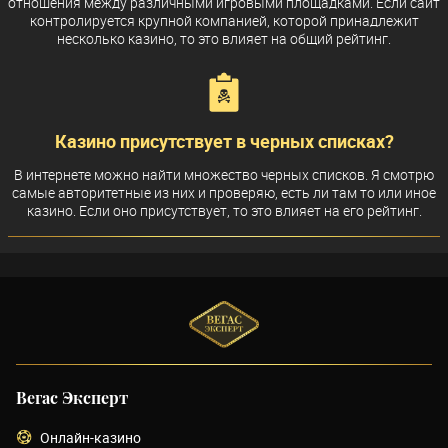
отношения между различными игровыми площадками. Если сайт
контролируется крупной компанией, которой принадлежит
несколько казино, то это влияет на общий рейтинг.
Казино присутствует в черных списках?
В интернете можно найти множество черных списков. Я смотрю
самые авторитетные из них и проверяю, есть ли там то или иное
казино. Если оно присутствует, то это влияет на его рейтинг.
Вегас Эксперт
Онлайн-казино