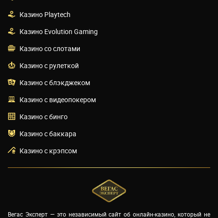
Казино Playtech
Казино Evolution Gaming
Казино со слотами
Казино с рулеткой
Казино с блэкджеком
Казино с видеопокером
Казино с бинго
Казино с баккара
Казино с крэпсом
Вегас Эксперт — это независимый сайт об онлайн-казино, который не