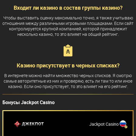
Входит ли казино в состав группы казино?
Чтобы выставить оценку максимально точно, я также учитываю
отношения между различными игровыми площадками. Если сайт
контролируется крупной компанией, которой принадлежит
несколько казино, то это влияет на общий рейтинг.
Казино присутствует в черных списках?
В интернете можно найти множество черных списков. Я смотрю
самые авторитетные из них и проверяю, есть ли там то или иное
казино. Если оно присутствует, то это влияет на его рейтинг.
Бонусы Jackpot Casino
Jackpot Casino