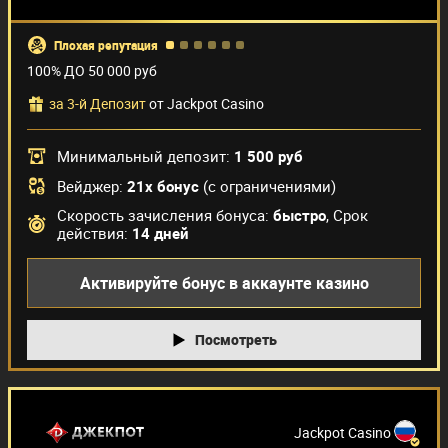
плохая репутация
100% ДО 50 000 руб
за 3-й Депозит
от
Jackpot Casino
Минимальный депозит:
1 500 руб
Вейджер:
21x бонус
(с ограничениями)
Скорость зачисления бонуса:
быстро
,
Срок
действия:
14 дней
Активируйте бонус в аккаунте казино
Посмотреть
Jackpot Casino