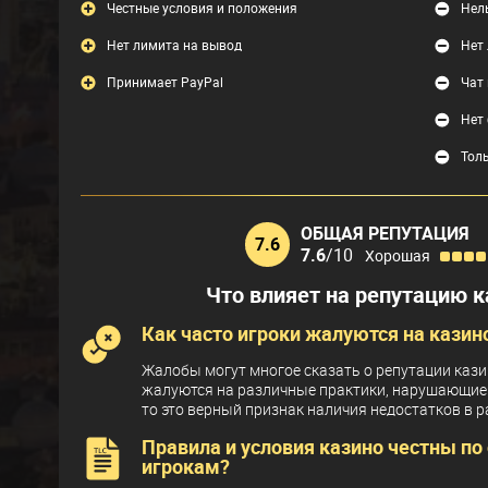
Честные условия и положения
Нель
вывода средств. В случае крупного выигрыша у неболь
возникнуть проблемы с выплатами, в то время как дох
Нет лимита на вывод
Нет
позволяет им легко покрывать такие расходы.
Принимает PayPal
Чат 
Нет
Jackpot50 Casino не имеет действующей лицензии.
Тол
Можно сделать вывод, что Jackpot50 Casino — это хорош
есть множество преимуществ, но некоторые недостатк
ОБЩАЯ РЕПУТАЦИЯ
более высокий рейтинг. Скорее всего, это казино вам п
7.6
7.6
/10
Хорошая
Что влияет на репутацию к
Как часто игроки жалуются на казин
Жалобы могут многое сказать о репутации кази
жалуются на различные практики, нарушающие
то это верный признак наличия недостатков в р
Правила и условия казино честны по
игрокам?