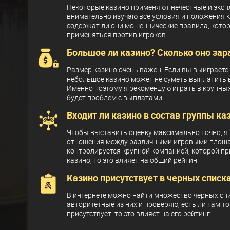
Некоторые казино применяют нечестные и эксп
внимательно изучаю все условия и положения к
содержат ли они мошеннические правила, кото
применяться против игроков.
Большое ли казино? Сколько оно за
Размер казино очень важен. Если вы выиграете
небольшое казино может не суметь выплатить 
Именно поэтому я рекомендую играть в крупных
будет проблем с выплатами.
Входит ли казино в состав группы ка
Чтобы выставить оценку максимально точно, я
отношения между различными игровыми площа
контролируется крупной компанией, которой п
казино, то это влияет на общий рейтинг.
Казино присутствует в черных списк
В интернете можно найти множество черных сп
авторитетные из них и проверяю, есть ли там то
присутствует, то это влияет на его рейтинг.