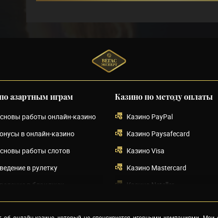
 по азартным играм
Казино по методу оплаты
сновы работы онлайн-казино
Казино PayPal
онусы в онлайн-казино
Казино Paysafecard
сновы работы слотов
Казино Visa
ведение в рулетку
Казино Mastercard
ведение в блэкджек
Казино Neteller
ведение в видеопокер
Казино Skrill
т об онлайн-казино, который не спонсируется игорными компаниями. Мои