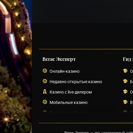
Вегас Эксперт
Гид
Онлайн-казино
О
Недавно открытые казино
Б
Казино с live-дилером
О
Мобильные казино
В
Бесплатные бонусы
В
Все бонусы
В
Вегас Эксперт — это независимый сай