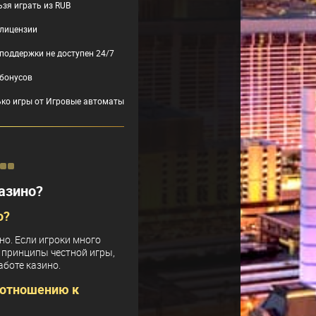
зя играть из RUB
ших сайтов могут
од больших казино
 лицензии
поддержки не доступен 24/7
 бонусов
ько игры от Игровые автоматы
ее онлайн-казино. У него
и помешали ему получить
онравится.
азино?
о?
но. Если игроки много
 принципы честной игры,
аботе казино.
 отношению к