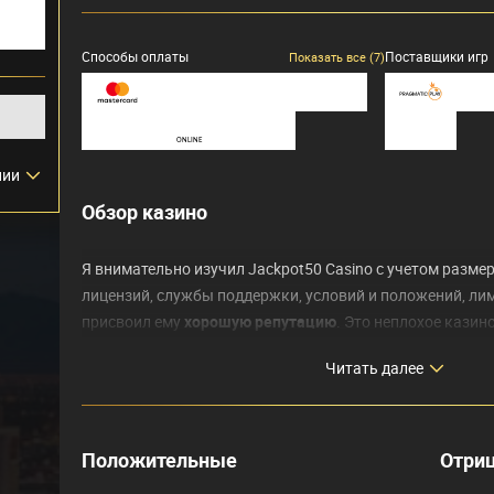
Способы оплаты
Поставщики игр
Показать все (7)
нии
ии
Обзор казино
mbH
Я внимательно изучил Jackpot50 Casino с учетом размер
лицензий, службы поддержки, условий и положений, лим
присвоил ему
хорошую репутацию
. Это неплохое казино
сделать лучше. Узнайте больше о качествах этого казин
Читать далее
больше о безопасности и характеристиках этого казино 
оно вам.
Положительные
Отри
Jackpot50 Casino — это
небольшое онлайн-казино
, суд
и оценке его доходов. Размер и доход онлайн-казино в