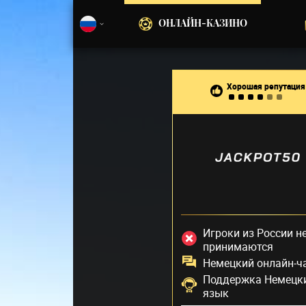
ОНЛАЙН-КАЗИНО
хорошая репутация
Игроки из России н
принимаются
Немецкий онлайн-ч
Поддержка Немецк
язык