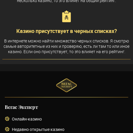
несколько казино, то это влияет на общий рейтинг.
Казино присутствует в черных списках?
В интернете можно найти множество черных списков. Я смотрю
самые авторитетные из них и проверяю, есть ли там то или иное
казино. Если оно присутствует, то это влияет на его рейтинг.
Вегас Эксперт
Онлайн-казино
Недавно открытые казино