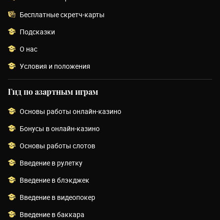
Бесплатные скретч-карты
Подсказки
О нас
Условия и положения
Гид по азартным играм
Основы работы онлайн-казино
Бонусы в онлайн-казино
Основы работы слотов
Введение в рулетку
Введение в блэкджек
Введение в видеопокер
Введение в баккара