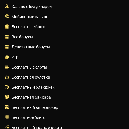
Казино с live-дилером
Мобильные казино
Бесплатные бонусы
Все бонусы
Депозитные бонусы
Игры
Бесплатные слоты
Бесплатная рулетка
Бесплатный блэкджек
Бесплатная баккара
Бесплатный видеопокер
Бесплатное бинго
Бесплатный крэпс и кости