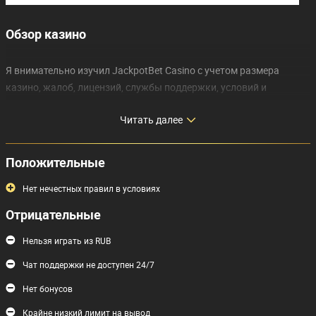
Обзор казино
Я внимательно изучил JackpotBet Casino с учетом размера
казино, жалоб, лицензий, службы поддержки, условий и
положений, лимитов и других факторов и присвоил ему
спорную
Читать далее
репутацию
. Хотя у него есть свои преимущества, из-за
определенных недостатков я советую найти казино получше.
Узнайте больше о качествах этого казино в моем обзоре.
Положительные
Узнайте больше о безопасности и характеристиках этого казино
и оцените, подходит ли оно вам.
Нет нечестных правил в условиях
Отрицательные
JackpotBet Casino — это
небольшое онлайн-казино
, судя по
Нельзя играть из RUB
найденной информации и оценке его доходов. Размер и доход
онлайн-казино влияют на возможность вывода средств. В
Чат поддержки не доступен 24/7
случае крупного выигрыша у небольших сайтов могут
Нет бонусов
возникнуть проблемы с выплатами, в то время как доход
больших казино позволяет им легко покрывать такие расходы.
Крайне низкий лимит на вывод