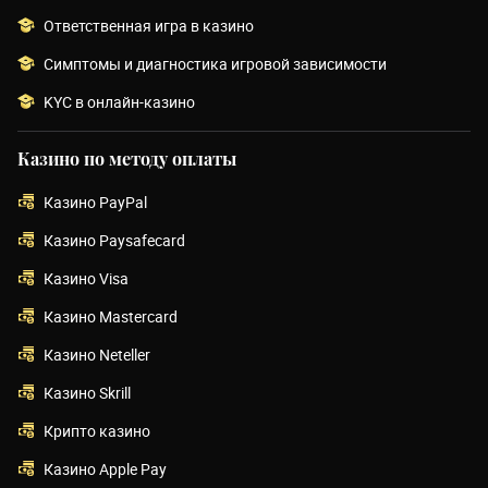
Ответственная игра в казино
Симптомы и диагностика игровой зависимости
KYC в онлайн-казино
Казино по методу оплаты
Казино PayPal
Казино Paysafecard
Казино Visa
Казино Mastercard
Казино Neteller
Казино Skrill
Крипто казино
Казино Apple Pay