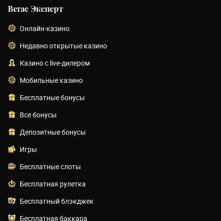
Вегас Эксперт
Онлайн-казино
Недавно открытые казино
Казино с live-дилером
Мобильные казино
Бесплатные бонусы
Все бонусы
Депозитные бонусы
Игры
Бесплатные слоты
Бесплатная рулетка
Бесплатный блэкджек
Бесплатная баккара