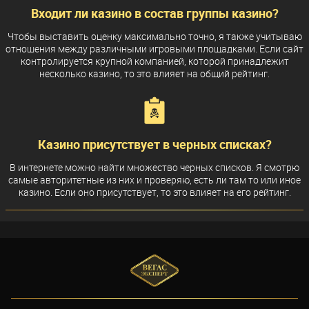
Входит ли казино в состав группы казино?
Чтобы выставить оценку максимально точно, я также учитываю
отношения между различными игровыми площадками. Если сайт
контролируется крупной компанией, которой принадлежит
несколько казино, то это влияет на общий рейтинг.
Казино присутствует в черных списках?
В интернете можно найти множество черных списков. Я смотрю
самые авторитетные из них и проверяю, есть ли там то или иное
казино. Если оно присутствует, то это влияет на его рейтинг.