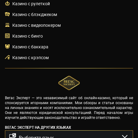
Казино с рулеткой
Казино с блэкджеком
Казино с видеопокером
Казино с бинго
Казино с баккара
Казино с крэпсом
Вегас Эксперт — это независимый сайт об онлайн-казино, который не
спонсируется игорными компаниями. Мои обзоры и статьи основаны
на личных знаниях и носят исключительно ознакомительный характер.
Они не являются юридической консультацией. Перед началом игры
изучите действующее законодательство и играйте ответственно.
ВЕГАС ЭКСПЕРТ НА ДРУГИХ ЯЗЫКАХ
Выберите язык