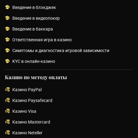
Введение в блэкджек
Введение в видеопокер
Введение в баккара
Ответственная игра в казино
Симптомы и диагностика игровой зависимости
KYC в онлайн-казино
Казино по методу оплаты
Казино PayPal
Казино Paysafecard
Казино Visa
Казино Mastercard
Казино Neteller