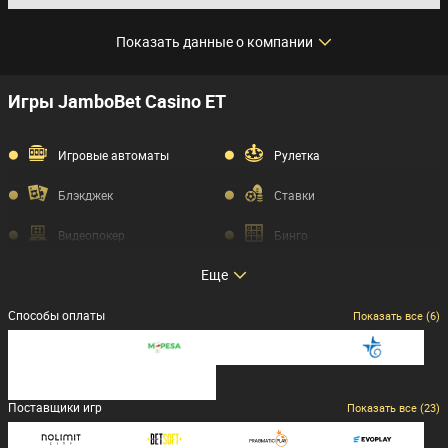
Показать данные о компании
Данные о компании
Игры JamboBet Casino ET
Владелец
Playlogiq NV
Лицензия:
Игровые автоматы
Рулетка
Нет лицензии
Блэкджек
Ставки
Год основания
2024
Видеопокер
Бинго
Еще
Баккара
Игры с джекпотом
Способы оплаты
Нет живых игр
Покер
Показать все (6)
Нет костей
Кено
Скретч-карты
Ставки на киберспорт
Поставщики игр
Показать все (23)
Краш-игры