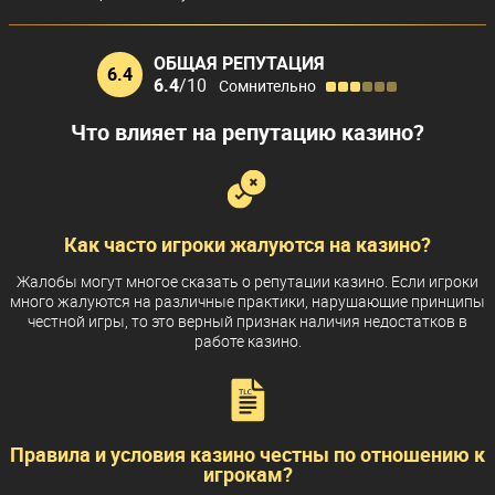
найденной информации и оценке его доходов. Размер и доход
онлайн-казино влияют на возможность вывода средств. В
случае крупного выигрыша у небольших сайтов могут
ОБЩАЯ РЕПУТАЦИЯ
6.4
возникнуть проблемы с выплатами, в то время как доход
6.4
/10
Сомнительно
больших казино позволяет им легко покрывать такие расходы.
Что влияет на репутацию казино?
Внимание! Metelitsa Casino имеет несправедливые пункты
условий и положений.
Я просмотрел условия и положения этого
казино и обнаружил нечестные по отношению к игрокам
Как часто игроки жалуются на казино?
правила. Чтобы получить удовольствие от игры, важно найти
казино со справедливыми условиями и положениями. Если вы
Жалобы могут многое сказать о репутации казино. Если игроки
все же хотите попробовать казино, несмотря на нечестные
много жалуются на различные практики, нарушающие принципы
честной игры, то это верный признак наличия недостатков в
правила, перед игрой внимательно ознакомьтесь с условиями и
работе казино.
положениями.
Metelitsa Casino имеет медленную или плохую службу
поддержки.
В случае необходимости вы сможете обратиться за
Правила и условия казино честны по отношению к
помощью, но ответы могут быть не очень полезными или
игрокам?
занимать много времени.