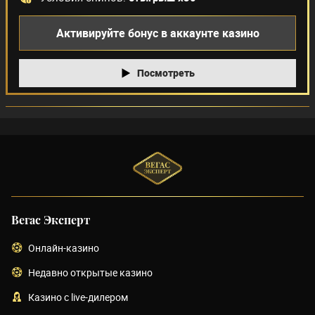
Активируйте бонус в аккаунте казино
Посмотреть
Вегас Эксперт
Онлайн-казино
Недавно открытые казино
Казино с live-дилером