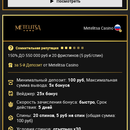
Посмотреть
Metelitsa Casino
сомнительная репутация
150% ДО 550 000 руб и 20 фриспинов (5 руб/спин)
за 5-й Депозит
от
Metelitsa Casino
Минимальный депозит:
100 руб
,
Максимальная
сумма вывода:
5x бонуса
Вейджер:
25x бонус
Скорость зачисления бонуса:
быстро
,
Срок
действия:
5 дней
Cпины:
20 спинов
,
5 руб на спин
(общая сумма:
100 руб)
Условия спинов:
отыгрыш x30