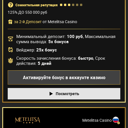
сомнительная репутация
125% ДО 550 000 руб
за 2-й Депозит
от
Metelitsa Casino
Минимальный депозит:
100 руб
,
Максимальная
сумма вывода:
5x бонуса
Вейджер:
25x бонус
Скорость зачисления бонуса:
быстро
,
Срок
действия:
5 дней
Активируйте бонус в аккаунте казино
Посмотреть
Metelitsa Casino