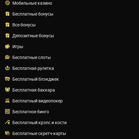
Мобильные казино
Бесплатные бонусы
Все бонусы
Депозитные бонусы
Игры
Бесплатные слоты
Бесплатная рулетка
Бесплатный блэкджек
Бесплатная баккара
Бесплатный видеопокер
Бесплатное бинго
Бесплатный крэпс и кости
Бесплатные скретч-карты