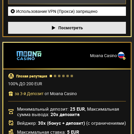
Использование VPN (Прокси) запрещено
Посмотреть
Moana Casino
плохая репутация
100% ДО 200 EUR
за 3-й Депозит
от
Moana Casino
Минимальный депозит:
25 EUR
,
Максимальная
сумма вывода:
20x депозита
Вейджер:
30x (бонус + депозит)
(с ограничениями)
Максимальная ставка:
5 EUR