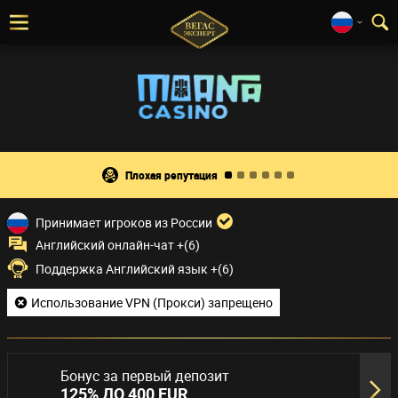
плохая репутация
Принимает игроков из России
Английский онлайн-чат +(6)
Поддержка Английский язык +(6)
Использование VPN (Прокси) запрещено
Бонус за первый депозит
125% ДО 400 EUR