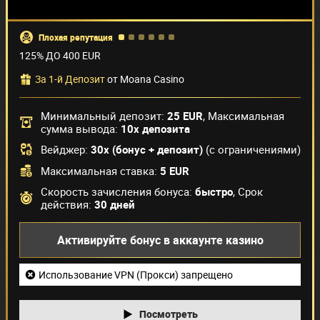
плохая репутация
125% ДО 400 EUR
За 1-й Депозит
от
Moana Casino
Минимальный депозит:
25 EUR
,
Максимальная
сумма вывода:
10x депозита
Вейджер:
30x (бонус + депозит)
(с ограничениями)
Максимальная ставка:
5 EUR
Скорость зачисления бонуса:
быстро
,
Срок
действия:
30 дней
Активируйте бонус в аккаунте казино
Использование VPN (Прокси) запрещено
Посмотреть