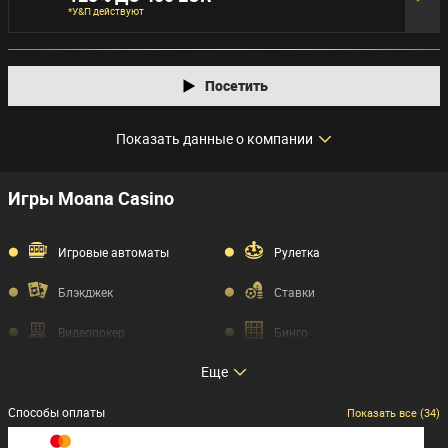
*У&П действуют
Посетить
Показать данные о компании
Данные о компании
Игры Moana Casino
Владелец
Famagousta B.V.
Лицензия:
Игровые автоматы
Рулетка
Кюрасао (CGA)
Блэкджек
Ставки
Год основания
2025
Видеопокер
Бинго
Еще
Баккара
Игры с джекпотом
Способы оплаты
Игры с живым дилером
Нет покера
Показать все (34)