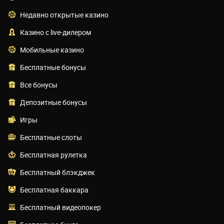
Недавно открытые казино
Казино с live-дилером
Мобильные казино
Бесплатные бонусы
Все бонусы
Депозитные бонусы
Игры
Бесплатные слоты
Бесплатная рулетка
Бесплатный блэкджек
Бесплатная баккара
Бесплатный видеопокер