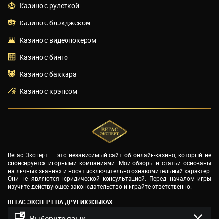
Казино с рулеткой
Казино с блэкджеком
Казино с видеопокером
Казино с бинго
Казино с баккара
Казино с крэпсом
Вегас Эксперт — это независимый сайт об онлайн-казино, который не
спонсируется игорными компаниями. Мои обзоры и статьи основаны
на личных знаниях и носят исключительно ознакомительный характер.
Они не являются юридической консультацией. Перед началом игры
изучите действующее законодательство и играйте ответственно.
ВЕГАС ЭКСПЕРТ НА ДРУГИХ ЯЗЫКАХ
Выберите язык