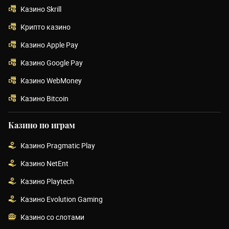
Казино Skrill
Крипто казино
Казино Apple Pay
Казино Google Pay
Казино WebMoney
Казино Bitcoin
Казино по играм
Казино Pragmatic Play
Казино NetEnt
Казино Playtech
Казино Evolution Gaming
Казино со слотами