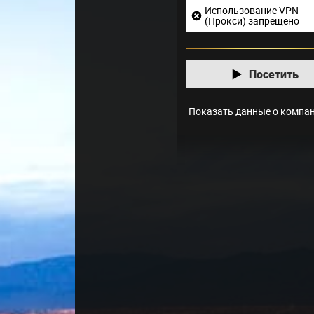
Использование VPN
(Прокси) запрещено
Посетить
Показать данные о компа
Данные о компан
Владелец
MozzartBet K
Limited
Лицензия:
Кения (BCLB)
Год основания
2018