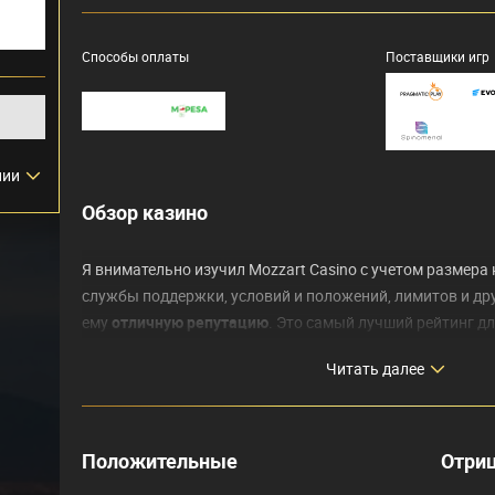
Нет скретч-карт
Ставки на киберспорт
Способы оплаты
Поставщики игр
нии
ии
Обзор казино
enya
Я внимательно изучил Mozzart Casino с учетом размера 
службы поддержки, условий и положений, лимитов и др
ему
отличную репутацию
. Это самый лучший рейтинг д
высокого качества. Узнайте больше о качествах этого к
Читать далее
Узнайте больше о безопасности и характеристиках этого
подходит ли оно вам.
Положительные
Отри
Mozzart Casino — это
крупное онлайн-казино
, судя по 
оценке его доходов. Размер и доход онлайн-казино вл