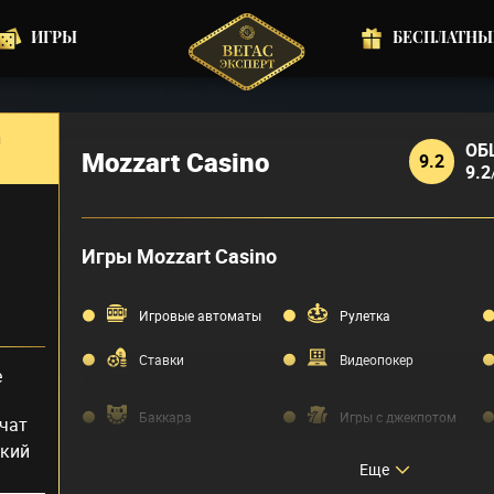
ИГРЫ
БЕСПЛАТНЫ
я
ОБ
Mozzart Casino
9.2
9.2
Игры Mozzart Casino
Игровые автоматы
Рулетка
Ставки
Видеопокер
е
Баккара
Игры с джекпотом
чат
ский
Еще
Нет покера
Кости