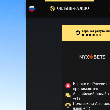
ОНЛАЙН-КАЗИНО
хорошая репутация
Игроки из России н
принимаются
Английский онлайн-
+(1)
Поддержка Англий
язык +(1)