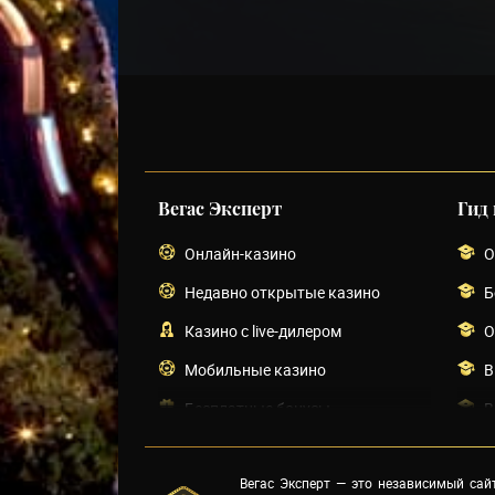
Вегас Эксперт
Гид
Онлайн-казино
О
Недавно открытые казино
Б
Казино с live-дилером
О
Мобильные казино
В
Бесплатные бонусы
В
Все бонусы
В
Вегас Эксперт — это независимый сай
Депозитные бонусы
В