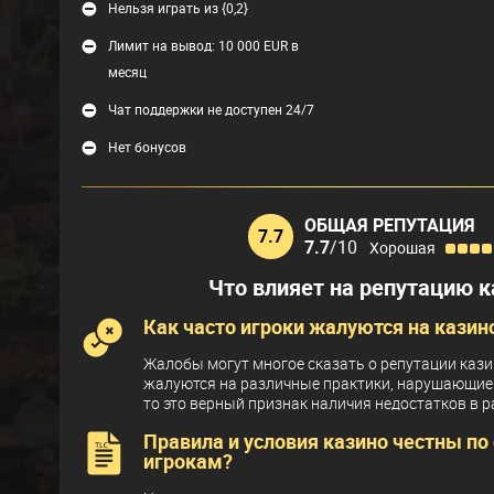
Нельзя играть из {0,2}
возникнуть проблемы с выплатами, в то время как дох
позволяет им легко покрывать такие расходы.
Лимит на вывод: 10 000 EUR в
месяц
Внимание! NYXbets Casino имеет несправедливые пунк
Чат поддержки не доступен 24/7
Я просмотрел условия и положения этого казино и обн
Нет бонусов
отношению к игрокам правила. Чтобы получить удоволь
найти казино со справедливыми условиями и положения
попробовать казино, несмотря на нечестные правила, п
ОБЩАЯ РЕПУТАЦИЯ
ознакомьтесь с условиями и положениями.
7.7
7.7
/10
Хорошая
Что влияет на репутацию к
Можно сделать вывод, что NYXbets Casino — это хорошее
есть множество преимуществ, но некоторые недостатк
Как часто игроки жалуются на казин
более высокий рейтинг. Скорее всего, это казино вам п
Жалобы могут многое сказать о репутации кази
жалуются на различные практики, нарушающие
то это верный признак наличия недостатков в р
Правила и условия казино честны по
игрокам?