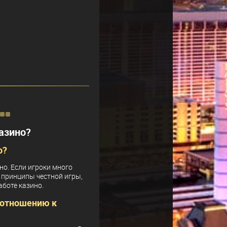
од больших казино
ты условий и положений.
аружил нечестные по
ствие от игры, важно
ми. Если вы все же хотите
еред игрой внимательно
азино?
 онлайн-казино. У него
и помешали ему получить
о?
онравится.
но. Если игроки много
 принципы честной игры,
аботе казино.
 отношению к