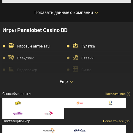
Показать данные о компании
Данные о компании
Игры Panalobet Casino BD
Владелец
Лицензия:
Игровые автоматы
Рулетка
Кюрасао (GC)
(поддельная)
Блэкджек
Ставки
Год основания
2024
Видеопокер
Бинго
Еще
Баккара
Игры с джекпотом
Способы оплаты
Игры с живым дилером
Нет покера
Показать все (6)
Нет костей
Нет кено
Скретч-карты
Ставки на киберспорт
Поставщики игр
Показать все (36)
Краш-игры