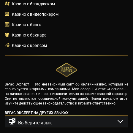
Казино с блэкджеком
Казино с видеопокером
Казино с бинго
Казино с баккара
Казино с крэпсом
Вегас Эксперт — это независимый сайт об онлайн-казино, который не
спонсируется игорными компаниями. Мои обзоры и статьи основаны
на личных знаниях и носят исключительно ознакомительный характер.
Они не являются юридической консультацией. Перед началом игры
изучите действующее законодательство и играйте ответственно.
ВЕГАС ЭКСПЕРТ НА ДРУГИХ ЯЗЫКАХ
Выберите язык