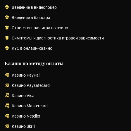
Введение в видеопокер
Введение в баккара
Ответственная игра в казино
Симптомы и диагностика игровой зависимости
KYC в онлайн-казино
Казино по методу оплаты
Казино PayPal
Казино Paysafecard
Казино Visa
Казино Mastercard
Казино Neteller
Казино Skrill