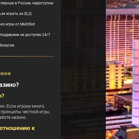
улярные в России, недоступны
ами, в то время как доход
асходы.
зя играть из {0,2}
ко игры от MultiSlot
sino имеет спорную
поддержки не доступен 24/7
ножество недостатков,
 бонусов
азино?
о?
но. Если игроки много
 принципы честной игры,
аботе казино.
 отношению к