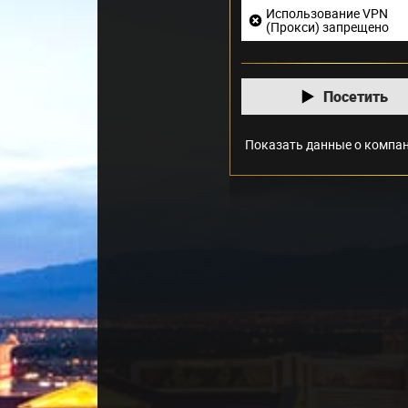
Использование VPN
(Прокси) запрещено
Посетить
Показать данные о компа
Данные о компан
Владелец
T.I.G. Investm
Ltd.
Лицензия:
Багамские Острова 
Год основания
2008