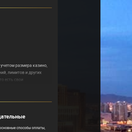
Нет краш-игр
с учетом размера казино,
ий, лимитов и других
его есть свои
тую найти казино получше.
. Узнайте больше о
, подходит ли оно вам.
цательные
н-казино
, судя по
 доход онлайн-казино
 основные способы оплаты,
ного выигрыша у