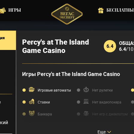
ИГРЫ
БЕСПЛАТНЫ
ция
Percy's at The Island
ОБЩА
6.4
Game Casino
6.4
/10
Игры Percy's at The Island Game Casino
Игровые автоматы
Нет рулетки
е
Ставки
Нет видеопокера
Баккара
Нет игр с джекпотом
ский
Нет покера
Нет костей
Еще