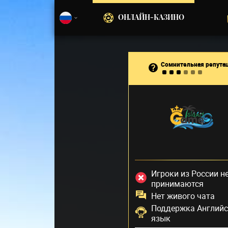
ОНЛАЙН-КАЗИНО
сомнительная репута
Игроки из России н
принимаются
Нет живого чата
Поддержка Англий
язык