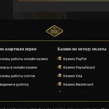
 по азартным играм
Казино по методу оплаты
сновы работы онлайн-казино
Казино PayPal
онусы в онлайн-казино
Казино Paysafecard
сновы работы слотов
Казино Visa
ведение в рулетку
Казино Mastercard
ведение в блэкджек
Казино Neteller
ведение в видеопокер
Казино Skrill