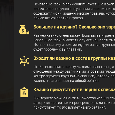
Некоторые казино применяют нечестные и эксп
внимательно изучаю все условия и положения к
содержат ли они мошеннические правила, кото
применяться против игроков.
Большое ли казино? Сколько оно за
Размер казино очень важен. Если вы выиграете
небольшое казино может не суметь выплатить 
Именно поэтому я рекомендую играть в крупных
будет проблем с выплатами.
Входит ли казино в состав группы ка
Чтобы выставить оценку максимально точно, я
отношения между различными игровыми площа
контролируется крупной компанией, которой п
казино, то это влияет на общий рейтинг.
Казино присутствует в черных списк
В интернете можно найти множество черных сп
авторитетные из них и проверяю, есть ли там то
присутствует, то это влияет на его рейтинг.