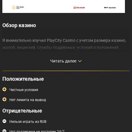
Обзор казино
Я внимательно изучил PlayCity Casino с учетом размера казино,
жалоб, лицензий, службы поддержки, условий и положений,
лимитов и других факторов и присвоил ему
очень хорошую
Читать далее
репутацию
. Это казино подойдет большинству игроков. Узнайте
больше о качествах этого казино в моем обзоре. Узнайте больше
о безопасности и характеристиках этого казино и оцените,
Положительные
подходит ли оно вам.
Честные условия
PlayCity Casino — это
среднее онлайн-казино
, судя по найденной
Нет лимита на вывод
информации и оценке его доходов. Размер и доход онлайн-
Отрицательные
казино влияют на возможность вывода средств. В случае
крупного выигрыша у небольших сайтов могут возникнуть
Нельзя играть из RUB
проблемы с выплатами, в то время как доход больших казино
Чат поддержки не доступен 24/7