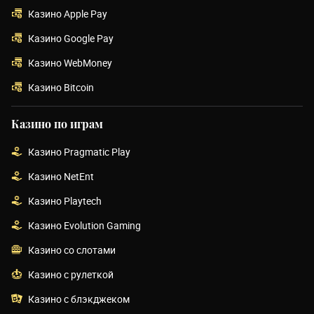
Казино Apple Pay
Казино Google Pay
Казино WebMoney
Казино Bitcoin
Казино по играм
Казино Pragmatic Play
Казино NetEnt
Казино Playtech
Казино Evolution Gaming
Казино со слотами
Казино с рулеткой
Казино с блэкджеком