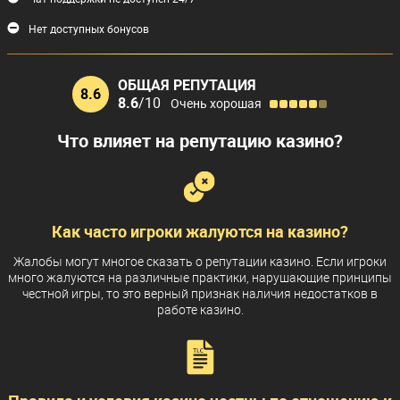
позволяет им легко покрывать такие расходы.
Нет доступных бонусов
Можно сделать вывод, что PlayCity Casino — это очень хорошее
онлайн-казино. Вы сможете наслаждаться приятной и честной
ОБЩАЯ РЕПУТАЦИЯ
8.6
игрой и не волноваться о скрытых недостатках.
8.6
/10
Очень хорошая
Что влияет на репутацию казино?
Как часто игроки жалуются на казино?
Жалобы могут многое сказать о репутации казино. Если игроки
много жалуются на различные практики, нарушающие принципы
честной игры, то это верный признак наличия недостатков в
работе казино.