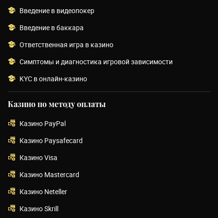
Введение в видеопокер
Введение в баккара
Ответственная игра в казино
Симптомы и диагностика игровой зависимости
KYC в онлайн-казино
Казино по методу оплаты
Казино PayPal
Казино Paysafecard
Казино Visa
Казино Mastercard
Казино Neteller
Казино Skrill