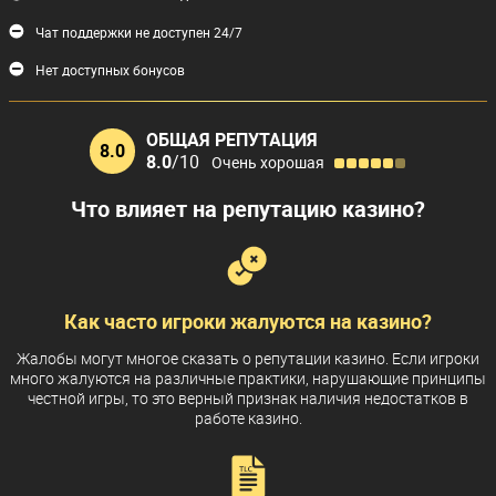
Я также обнаружил
несправедливые пункты бонусных условий
Чат поддержки не доступен 24/7
и положений
. Это означает, что при использовании бонусов у
Нет доступных бонусов
вас могут возникнуть проблемы. Чтобы получить удовольствие
от игры, важно найти казино со справедливыми условиями и
положениями. Если вы все же хотите попробовать казино,
ОБЩАЯ РЕПУТАЦИЯ
8.0
несмотря на нечестные правила, перед игрой внимательно
8.0
/10
Очень хорошая
ознакомьтесь с условиями и положениями.
Что влияет на репутацию казино?
Можно сделать вывод, что PlayUZU Casino — это очень хорошее
онлайн-казино. Вы сможете наслаждаться приятной и честной
игрой и не волноваться о скрытых недостатках.
Как часто игроки жалуются на казино?
Жалобы могут многое сказать о репутации казино. Если игроки
много жалуются на различные практики, нарушающие принципы
честной игры, то это верный признак наличия недостатков в
работе казино.