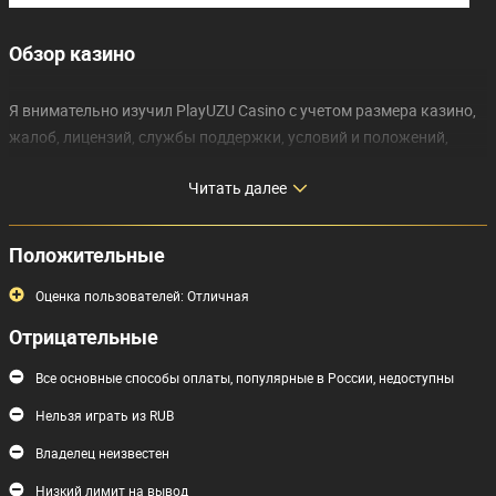
Обзор казино
Я внимательно изучил PlayUZU Casino с учетом размера казино,
жалоб, лицензий, службы поддержки, условий и положений,
лимитов и других факторов и присвоил ему
очень хорошую
Читать далее
репутацию
. Это казино подойдет большинству игроков. Узнайте
больше о качествах этого казино в моем обзоре. Узнайте больше
о безопасности и характеристиках этого казино и оцените,
Положительные
подходит ли оно вам.
Оценка пользователей: Отличная
PlayUZU Casino — это
одно из крупнейших онлайн-казино
в
Отрицательные
интернете, судя по найденной информации и оценке его доходов.
Все основные способы оплаты, популярные в России, недоступны
Размер и доход онлайн-казино влияют на возможность вывода
средств. В случае крупного выигрыша у небольших сайтов могут
Нельзя играть из RUB
возникнуть проблемы с выплатами, в то время как доход
Владелец неизвестен
больших казино позволяет им легко покрывать такие расходы.
Низкий лимит на вывод