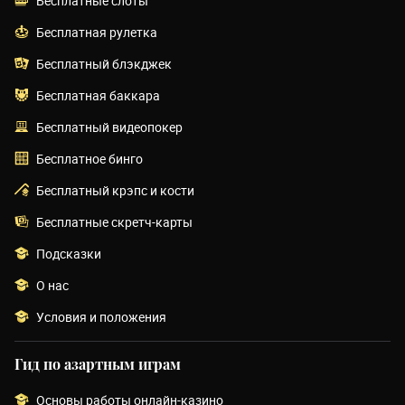
Бесплатные слоты
Бесплатная рулетка
Бесплатный блэкджек
Бесплатная баккара
Бесплатный видеопокер
Бесплатное бинго
Бесплатный крэпс и кости
Бесплатные скретч-карты
Подсказки
О нас
Условия и положения
Гид по азартным играм
Основы работы онлайн-казино