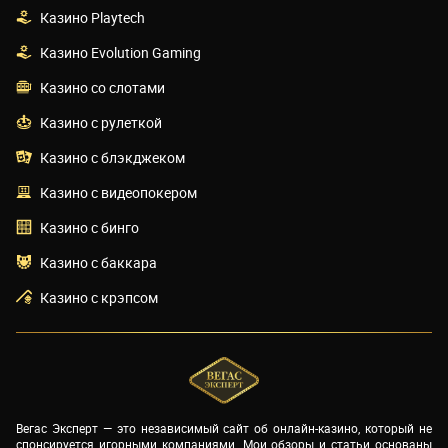
Казино Playtech
Казино Evolution Gaming
Казино со слотами
Казино с рулеткой
Казино с блэкджеком
Казино с видеопокером
Казино с бинго
Казино с баккара
Казино с крэпсом
Вегас Эксперт — это независимый сайт об онлайн-казино, который не
спонсируется игорными компаниями. Мои обзоры и статьи основаны