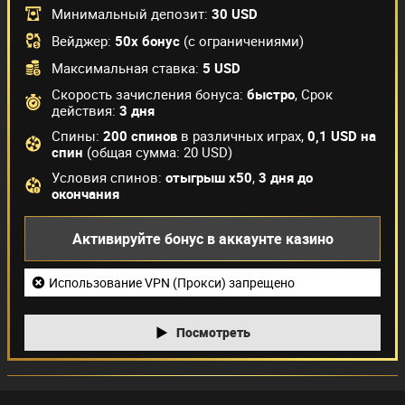
Минимальный депозит:
30 USD
Вейджер:
50x бонус
(с ограничениями)
Максимальная ставка:
5 USD
Скорость зачисления бонуса:
быстро
,
Срок
действия:
3 дня
Cпины:
200 спинов
в различных играх,
0,1 USD на
спин
(общая сумма: 20 USD)
Условия спинов:
отыгрыш x50
,
3 дня до
окончания
Активируйте бонус в аккаунте казино
Использование VPN (Прокси) запрещено
Посмотреть