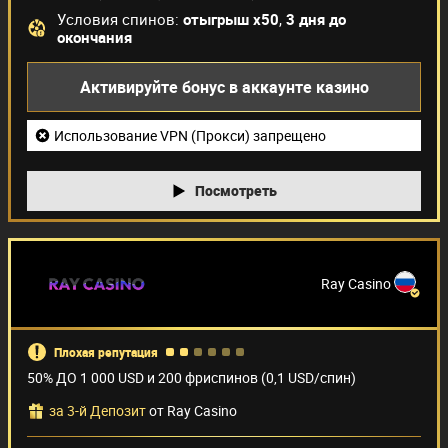
Условия спинов:
отыгрыш x50
,
3 дня до
окончания
Активируйте бонус в аккаунте казино
Использование VPN (Прокси) запрещено
Посмотреть
Ray Casino
плохая репутация
50% ДО 1 000 USD и 200 фриспинов (0,1 USD/спин)
за 3-й Депозит
от
Ray Casino