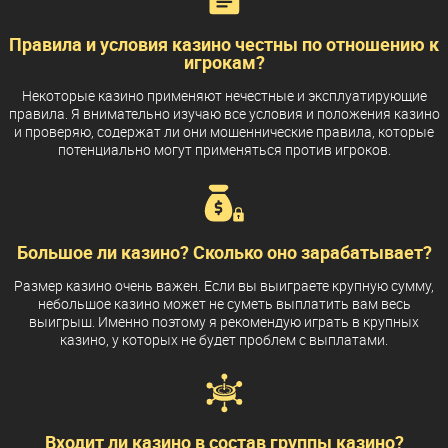
обратиться к представителям казино за помощью.
Правила и условия казино честны по отношению к
игрокам?
Можно сделать вывод, что Ray Casino — это плохое онлайн-
казино. Я не рекомендую его для игры. В интернете есть
Некоторые казино применяют нечестные и эксплуатирующие
правила. Я внимательно изучаю все условия и положения казино
множество других казино лучшего качества.
и проверяю, содержат ли они мошеннические правила, которые
потенциально могут применяться против игроков.
Большое ли казино? Сколько оно зарабатывает?
Размер казино очень важен. Если вы выиграете крупную сумму,
небольшое казино может не суметь выплатить вам весь
выигрыш. Именно поэтому я рекомендую играть в крупных
казино, у которых не будет проблем с выплатами.
Входит ли казино в состав группы казино?