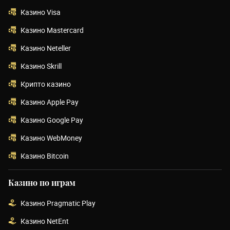
Казино Visa
Казино Mastercard
Казино Neteller
Казино Skrill
Крипто казино
Казино Apple Pay
Казино Google Pay
Казино WebMoney
Казино Bitcoin
Казино по играм
Казино Pragmatic Play
Казино NetEnt