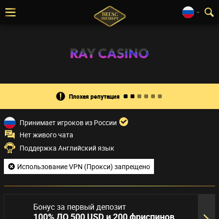
плохая репутация
Принимает игроков из России
Нет живого чата
Поддержка Английский язык
Использование VPN (Прокси) запрещено
Бонус за первый депозит
100% ДО 500 USD и 200 фриспинов