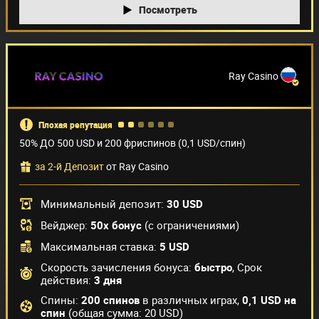
Посмотреть
Ray Casino
плохая репутация
50% ДО 500 USD и 200 фриспинов (0,1 USD/спин)
за 2-й Депозит
от
Ray Casino
Минимальный депозит:
30 USD
Вейджер:
50x бонус
(с ограничениями)
Максимальная ставка:
5 USD
Скорость зачисления бонуса:
быстро
,
Срок
действия:
3 дня
Cпины:
200 спинов
в различных играх,
0,1 USD на
спин
(общая сумма: 20 USD)