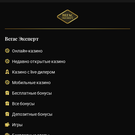
Вегас Эксперт
Онлайн-казино
Недавно открытые казино
Казино с live-дилером
Мобильные казино
Бесплатные бонусы
Все бонусы
Депозитные бонусы
Игры