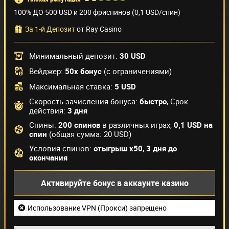
100% ДО 500 USD и 200 фриспинов (0,1 USD/спин)
За 1-й Депозит
от
Ray Casino
Минимальный депозит:
30 USD
Вейджер:
50x бонус
(с ограничениями)
Максимальная ставка:
5 USD
Скорость зачисления бонуса:
быстро
,
Срок
действия:
3 дня
Cпины:
200 спинов
в различных играх,
0,1 USD на
спин
(общая сумма: 20 USD)
Условия спинов:
отыгрыш x50
,
3 дня до
окончания
Активируйте бонус в аккаунте казино
Использование VPN (Прокси) запрещено