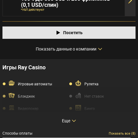
(0,1 USD/спин)
*У&П действуют
Посетить
Показать данные о компании
Данные о компании
Игры Ray Casino
Владелец
Vikeliz Media N.V.
Лицензия:
Игровые автоматы
Рулетка
Коморы (AOFA)
Блэкджек
Нет ставок
Год основания
2024
Видеопокер
Бинго
Еще
Баккара
Игры с джекпотом
Способы оплаты
Игры с живым дилером
Нет покера
Показать все (8)