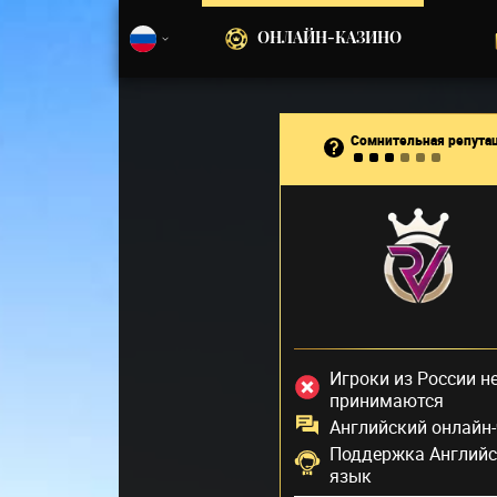
ОНЛАЙН-КАЗИНО
сомнительная репута
Игроки из России н
принимаются
Английский онлайн-
Поддержка Англий
язык