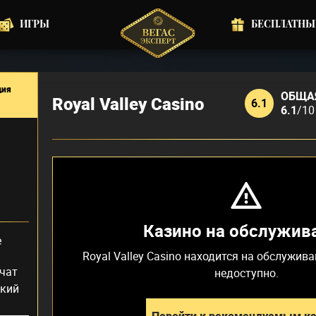
ИГРЫ
БЕСПЛАТНЫ
ция
ОБЩА
Royal Valley Casino
6.1
6.1
/10
Казино на обслужив
е
Royal Valley Casino находится на обслужив
чат
недоступно.
ский
Перейти к рекомендуемым ка