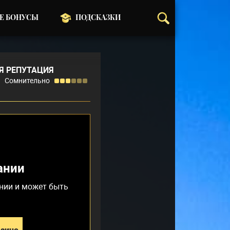
Е БОНУСЫ
ПОДСКАЗКИ
Я РЕПУТАЦИЯ
Сомнительно
ании
ании и может быть
зино