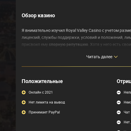
Обзор казино
Я внимательно изучил Royal Valley Casino с учетом разм
лицензий, службы поддержки, условий и положений, лим
присвоил ему
спорную репутацию
. Хотя у него есть сво
определенных недостатков я советую найти казино пол
Читать далее
качествах этого казино в моем обзоре. Узнайте больше 
характеристиках этого казино и оцените, подходит ли он
Положительные
Отри
Royal Valley Casino — это
небольшое онлайн-казино
, су
информации и оценке его доходов. Размер и доход онла
Онлайн с 2021
Нель
возможность вывода средств. В случае крупного выиг
могут возникнуть проблемы с выплатами, в то время к
Нет лимита на вывод
Неи
позволяет им легко покрывать такие расходы.
Принимает PayPal
Чат 
Нет
Я также обнаружил
несправедливые пункты бонусных 
означает, что при использовании бонусов у вас могут 