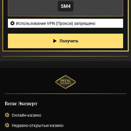
SM4
Использование VPN (Прокси) запрещено
Получить
Вегас Эксперт
Онлайн-казино
Недавно открытые казино