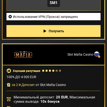
SM1
Использование VPN (Прокси) запрещено
Получить
Slot Mafia Casino
хорошая репутация
100% ДО 4 000 EUR
за 2-й Депозит
от
Slot Mafia Casino
Минимальный депозит:
20 EUR
,
Максимальная
сумма вывода:
10x бонуса