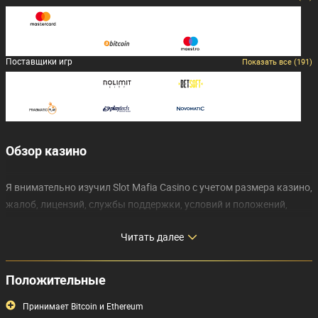
Кости
Кено
Скретч-карты
Нет ставок на eSports
Поставщики игр
Показать все (191)
Краш-игры
Обзор казино
Я внимательно изучил Slot Mafia Casino с учетом размера казино,
жалоб, лицензий, службы поддержки, условий и положений,
лимитов и других факторов и присвоил ему
хорошую репутацию
.
Читать далее
Это неплохое казино, но в чем-то его можно сделать лучше.
Узнайте больше о качествах этого казино в моем обзоре.
Узнайте больше о безопасности и характеристиках этого казино
Положительные
и оцените, подходит ли оно вам.
Принимает Bitcoin и Ethereum