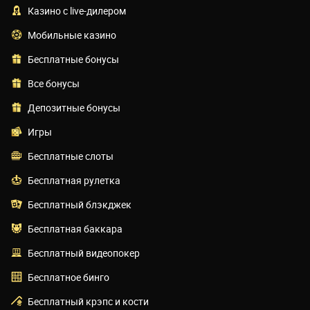
Казино с live-дилером
Мобильные казино
Бесплатные бонусы
Все бонусы
Депозитные бонусы
Игры
Бесплатные слоты
Бесплатная рулетка
Бесплатный блэкджек
Бесплатная баккара
Бесплатный видеопокер
Бесплатное бинго
Бесплатный крэпс и кости