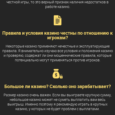
рейтинг. Скорее всего, это казино вам понравится.
честной игры, то это верный признак наличия недостатков в
работе казино.
Правила и условия казино честны по отношению к
игрокам?
Некоторые казино применяют нечестные и эксплуатирующие
правила. Я внимательно изучаю все условия и положения казино
и проверяю, содержат ли они мошеннические правила, которые
потенциально могут применяться против игроков.
Большое ли казино? Сколько оно зарабатывает?
Размер казино очень важен. Если вы выиграете крупную сумму,
небольшое казино может не суметь выплатить вам весь
выигрыш. Именно поэтому я рекомендую играть в крупных
казино, у которых не будет проблем с выплатами.