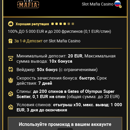
Slot Mafia Casino
хорошая репутация
100% ДО 5 000 EUR и до 200 фриспинов (0,1 EUR/спин)
За 1-й Депозит
от
Slot Mafia Casino
Минимальный депозит:
20 EUR
,
Максимальная
сумма вывода:
10x бонуса
Вейджер:
50x бонус
(с ограничениями)
Скорость зачисления бонуса:
быстро
,
Срок
действия:
7 дней
Cпины:
до 200 спинов в Gates of Olympus Super
Scatter
,
0,1 EUR на спин
(общая сумма: до 20 EUR)
Условия спинов:
отыгрыш x50
,
макс. вывод: 1 000
EUR
,
3 дня до окончания
Используйте промокод в вашем аккаунте