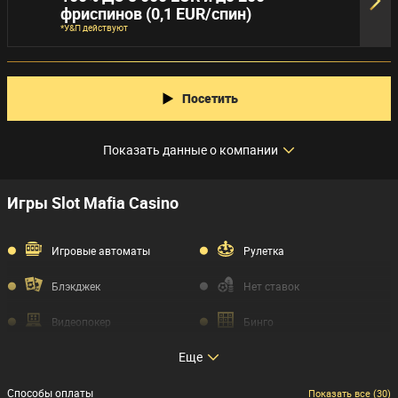
фриспинов (0,1 EUR/спин)
*У&П действуют
Посетить
Показать данные о компании
Данные о компании
Игры Slot Mafia Casino
Владелец
Hollycorn N.V.
Лицензия:
Игровые автоматы
Рулетка
Кюрасао (CGA)
Блэкджек
Нет ставок
Год основания
2024
Видеопокер
Бинго
Еще
Баккара
Игры с джекпотом
Способы оплаты
Игры с живым дилером
Нет покера
Показать все (30)