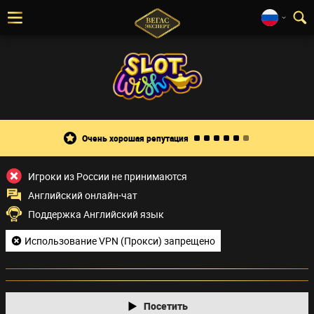
очень хорошая репутация
Игроки из России не принимаются
Английский онлайн-чат
Поддержка Английский язык
Использование VPN (Прокси) запрещено
Посетить