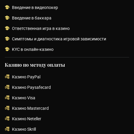
Введение в видеопокер
Введение в баккара
Ответственная игра в казино
Симптомы и диагностика игровой зависимости
KYC в онлайн-казино
Казино по методу оплаты
Казино PayPal
Казино Paysafecard
Казино Visa
Казино Mastercard
Казино Neteller
Казино Skrill