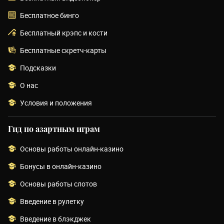
Бесплатное бинго
Бесплатный крэпс и кости
Бесплатные скретч-карты
Подсказки
О нас
Условия и положения
Гид по азартным играм
Основы работы онлайн-казино
Бонусы в онлайн-казино
Основы работы слотов
Введение в рулетку
Введение в блэкджек