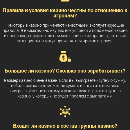
онлайн-казино. Вы сможете наслаждаться приятной и честной
Правила и условия казино честны по отношению к
игрой и не волноваться о скрытых недостатках.
игрокам?
Некоторые казино применяют нечестные и эксплуатирующие
правила. Я внимательно изучаю все условия и положения казино
и проверяю, содержат ли они мошеннические правила, которые
потенциально могут применяться против игроков.
Большое ли казино? Сколько оно зарабатывает?
Размер казино очень важен. Если вы выиграете крупную сумму,
небольшое казино может не суметь выплатить вам весь
выигрыш. Именно поэтому я рекомендую играть в крупных
казино, у которых не будет проблем с выплатами.
Входит ли казино в состав группы казино?