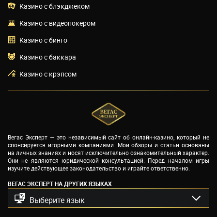
Казино с блэкджеком
Казино с видеопокером
Казино с бинго
Казино с баккара
Казино с крэпсом
Вегас Эксперт — это независимый сайт об онлайн-казино, который не
спонсируется игорными компаниями. Мои обзоры и статьи основаны
на личных знаниях и носят исключительно ознакомительный характер.
Они не являются юридической консультацией. Перед началом игры
изучите действующее законодательство и играйте ответственно.
ВЕГАС ЭКСПЕРТ НА ДРУГИХ ЯЗЫКАХ
Выберите язык