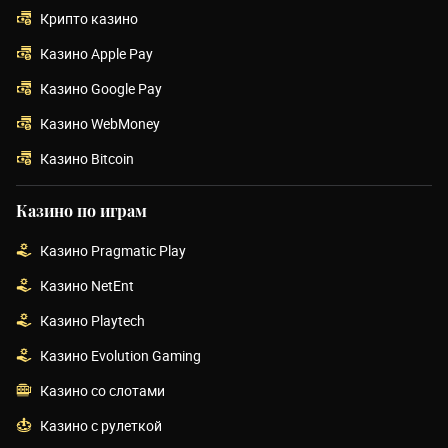
Крипто казино
Казино Apple Pay
Казино Google Pay
Казино WebMoney
Казино Bitcoin
Казино по играм
Казино Pragmatic Play
Казино NetEnt
Казино Playtech
Казино Evolution Gaming
Казино со слотами
Казино с рулеткой