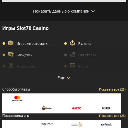
Показать данные о компании
Данные о компании
Игры Slot78 Casino
Владелец
AzRa678 N.V.
Лицензия:
Игровые автоматы
Рулетка
Кюрасао (CGA)
Блэкджек
Нет ставок
Год основания
2013
Видеопокер
Бинго
Еще
Баккара
Игры с джекпотом
Способы оплаты
Игры с живым дилером
Нет покера
Показать все (29)
Кости
Кено
Скретч-карты
Нет ставок на eSports
Поставщики игр
Показать все (26)
Краш-игры