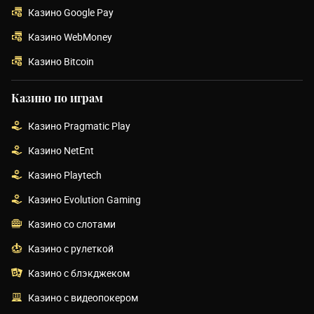
Казино Google Pay
Казино WebMoney
Казино Bitcoin
Казино по играм
Казино Pragmatic Play
Казино NetEnt
Казино Playtech
Казино Evolution Gaming
Казино со слотами
Казино с рулеткой
Казино с блэкджеком
Казино с видеопокером