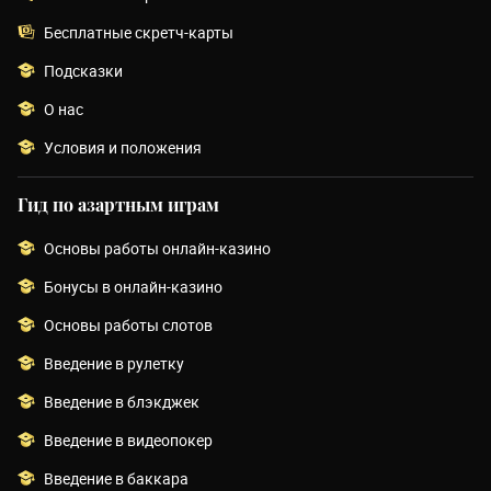
Бесплатные скретч-карты
Подсказки
О нас
Условия и положения
Гид по азартным играм
Основы работы онлайн-казино
Бонусы в онлайн-казино
Основы работы слотов
Введение в рулетку
Введение в блэкджек
Введение в видеопокер
Введение в баккара