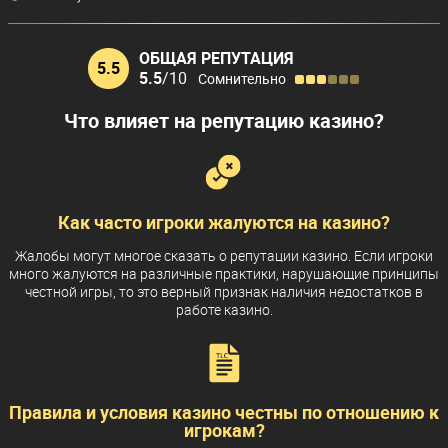
возникнуть проблемы с выплатами, в то время как доход
больших казино позволяет им легко покрывать такие расходы.
ОБЩАЯ РЕПУТАЦИЯ
5.5
5.5
/10
Я также обнаружил
несправедливые пункты бонусных условий
Сомнительно
и положений
. Это означает, что при использовании бонусов у
Что влияет на репутацию казино?
вас могут возникнуть проблемы. Чтобы получить удовольствие
от игры, важно найти казино со справедливыми условиями и
положениями. Если вы все же хотите попробовать казино,
несмотря на нечестные правила, перед игрой внимательно
Как часто игроки жалуются на казино?
ознакомьтесь с условиями и положениями.
Жалобы могут многое сказать о репутации казино. Если игроки
Можно сделать вывод, что Slot78 Casino имеет спорную
много жалуются на различные практики, нарушающие принципы
честной игры, то это верный признак наличия недостатков в
репутацию. У него есть не только преимущества, но и множество
работе казино.
недостатков, поэтому я советую найти другое казино.
Правила и условия казино честны по отношению к
игрокам?