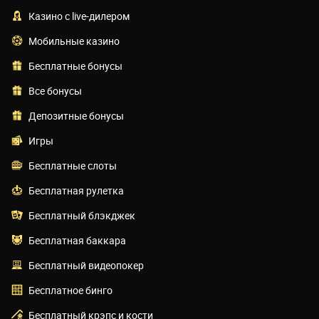
Казино с live-дилером
Мобильные казино
Бесплатные бонусы
Все бонусы
Депозитные бонусы
Игры
Бесплатные слоты
Бесплатная рулетка
Бесплатный блэкджек
Бесплатная баккара
Бесплатный видеопокер
Бесплатное бинго
Бесплатный крэпс и кости