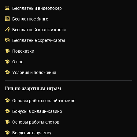
Бесплатный видеопокер
Бесплатное бинго
Бесплатный крэпс и кости
Бесплатные скретч-карты
Подсказки
О нас
Условия и положения
Гид по азартным играм
Основы работы онлайн-казино
Бонусы в онлайн-казино
Основы работы слотов
Введение в рулетку