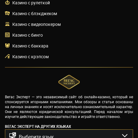
Казино с рулеткой
Казино с блэкджеком
Казино с видеопокером
Казино с бинго
Казино с баккара
Казино с крэпсом
Вегас Эксперт — это независимый сайт об онлайн-казино, который не
спонсируется игорными компаниями. Мои обзоры и статьи основаны
на личных знаниях и носят исключительно ознакомительный характер.
Они не являются юридической консультацией. Перед началом игры
изучите действующее законодательство и играйте ответственно.
ВЕГАС ЭКСПЕРТ НА ДРУГИХ ЯЗЫКАХ
Выберите язык