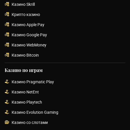
Казино Skrill
Крипто казино
Казино Apple Pay
Казино Google Pay
Казино WebMoney
Казино Bitcoin
Казино по играм
Казино Pragmatic Play
Казино NetEnt
Казино Playtech
Казино Evolution Gaming
Казино со слотами