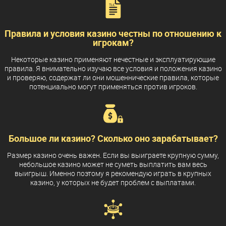
Правила и условия казино честны по отношению к
игрокам?
Некоторые казино применяют нечестные и эксплуатирующие
правила. Я внимательно изучаю все условия и положения казино
и проверяю, содержат ли они мошеннические правила, которые
потенциально могут применяться против игроков.
Большое ли казино? Сколько оно зарабатывает?
Размер казино очень важен. Если вы выиграете крупную сумму,
небольшое казино может не суметь выплатить вам весь
выигрыш. Именно поэтому я рекомендую играть в крупных
казино, у которых не будет проблем с выплатами.