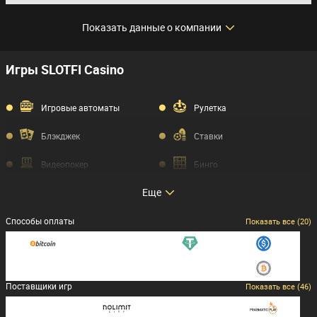
Показать данные о компании
Данные о компании
Игры SLOTFI Casino
Владелец
Safeplay Technology Ltd.
Лицензия:
Игровые автоматы
Рулетка
Нет лицензии
Блэкджек
Ставки
Год основания
2024
Видеопокер
Бинго
Еще
Баккара
Игры с джекпотом
Способы оплаты
Игры с живым дилером
Нет покера
Показать все (20)
Кости
Кено
Скретч-карты
Ставки на киберспорт
Поставщики игр
Показать все (46)
Краш-игры