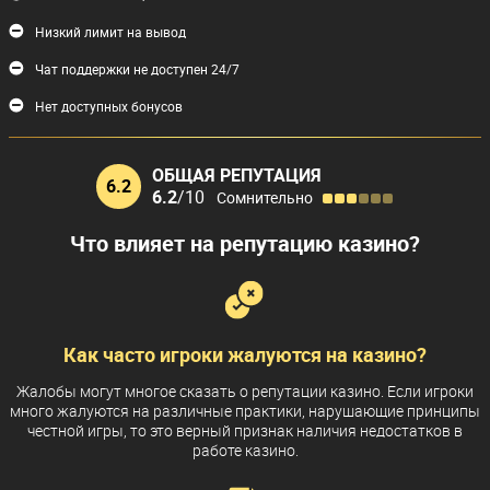
возникнуть проблемы с выплатами, в то время как доход
больших казино позволяет им легко покрывать такие расходы.
Низкий лимит на вывод
Чат поддержки не доступен 24/7
SLOTFI Casino не имеет действующей лицензии.
Нет доступных бонусов
Можно сделать вывод, что SLOTFI Casino имеет спорную
репутацию. У него есть не только преимущества, но и множество
ОБЩАЯ РЕПУТАЦИЯ
6.2
недостатков, поэтому я советую найти другое казино.
6.2
/10
Сомнительно
Что влияет на репутацию казино?
Как часто игроки жалуются на казино?
Жалобы могут многое сказать о репутации казино. Если игроки
много жалуются на различные практики, нарушающие принципы
честной игры, то это верный признак наличия недостатков в
работе казино.