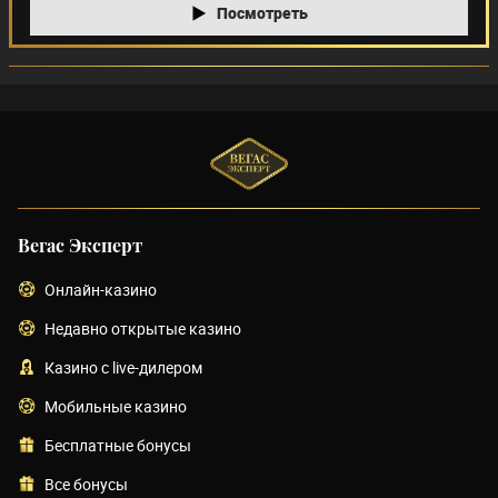
Посмотреть
Вегас Эксперт
Онлайн-казино
Недавно открытые казино
Казино с live-дилером
Мобильные казино
Бесплатные бонусы
Все бонусы