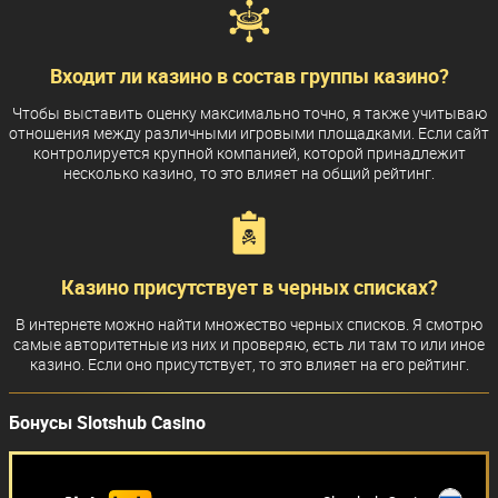
Входит ли казино в состав группы казино?
Чтобы выставить оценку максимально точно, я также учитываю
отношения между различными игровыми площадками. Если сайт
контролируется крупной компанией, которой принадлежит
несколько казино, то это влияет на общий рейтинг.
Казино присутствует в черных списках?
В интернете можно найти множество черных списков. Я смотрю
самые авторитетные из них и проверяю, есть ли там то или иное
казино. Если оно присутствует, то это влияет на его рейтинг.
Бонусы Slotshub Casino