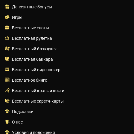
Депозитные бонусы
Игры
Бесплатные слоты
Бесплатная рулетка
Бесплатный блэкджек
Бесплатная баккара
Бесплатный видеопокер
Бесплатное бинго
Бесплатный крэпс и кости
Бесплатные скретч-карты
Подсказки
О нас
Условия и положения