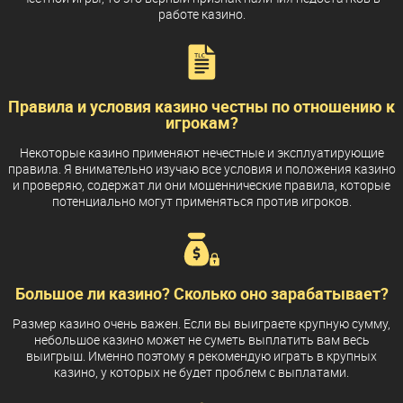
работе казино.
проблема, потому что в случае необходимости вы не сможете
обратиться к представителям казино за помощью.
Можно сделать вывод, что Slotshub Casino — это плохое онлайн-
Правила и условия казино честны по отношению к
казино. Я не рекомендую его для игры. В интернете есть
игрокам?
множество других казино лучшего качества.
Некоторые казино применяют нечестные и эксплуатирующие
правила. Я внимательно изучаю все условия и положения казино
и проверяю, содержат ли они мошеннические правила, которые
потенциально могут применяться против игроков.
Большое ли казино? Сколько оно зарабатывает?
Размер казино очень важен. Если вы выиграете крупную сумму,
небольшое казино может не суметь выплатить вам весь
выигрыш. Именно поэтому я рекомендую играть в крупных
казино, у которых не будет проблем с выплатами.