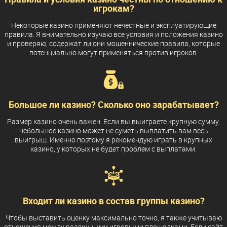
игрокам?
Некоторые казино применяют нечестные и эксплуатирующие
правила. Я внимательно изучаю все условия и положения казино
и проверяю, содержат ли они мошеннические правила, которые
потенциально могут применяться против игроков.
Большое ли казино? Сколько оно зарабатывает?
Размер казино очень важен. Если вы выиграете крупную сумму,
небольшое казино может не суметь выплатить вам весь
выигрыш. Именно поэтому я рекомендую играть в крупных
казино, у которых не будет проблем с выплатами.
Входит ли казино в состав группы казино?
Чтобы выставить оценку максимально точно, я также учитываю
отношения между различными игровыми площадками. Если сайт