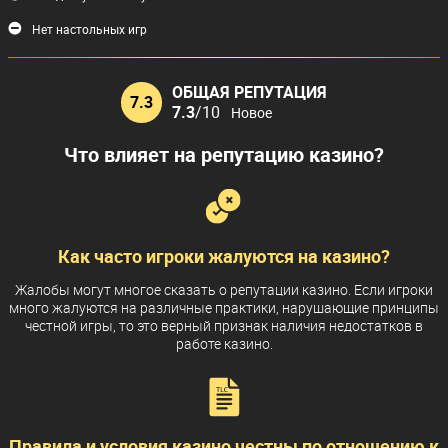
Нет настольных игр
Как уже было сказано, Spin King Casino открылось относительно
недавно, поэтому оценить его преимущества и недостатки
ОБЩАЯ РЕПУТАЦИЯ
довольно сложно. Из-за этого казино будет иметь статус нового.
7.3
7.3
/10
Новое
до тех пор, пока не пройдет достаточно времени или пока казино
не проявит положительные или отрицательные качества.
Что влияет на репутацию казино?
Как часто игроки жалуются на казино?
Жалобы могут многое сказать о репутации казино. Если игроки
много жалуются на различные практики, нарушающие принципы
честной игры, то это верный признак наличия недостатков в
работе казино.
Правила и условия казино честны по отношению к