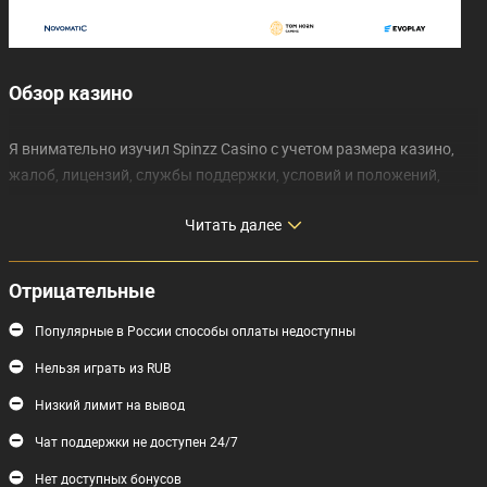
Обзор казино
Я внимательно изучил Spinzz Casino с учетом размера казино,
жалоб, лицензий, службы поддержки, условий и положений,
лимитов и других факторов и присвоил ему
очень хорошую
Читать далее
репутацию
. Это казино подойдет большинству игроков. Узнайте
больше о качествах этого казино в моем обзоре. Узнайте больше
о безопасности и характеристиках этого казино и оцените,
Отрицательные
подходит ли оно вам.
Популярные в России способы оплаты недоступны
Spinzz Casino — это
среднее онлайн-казино
, судя по найденной
Нельзя играть из RUB
информации и оценке его доходов. Размер и доход онлайн-
Низкий лимит на вывод
казино влияют на возможность вывода средств. В случае
крупного выигрыша у небольших сайтов могут возникнуть
Чат поддержки не доступен 24/7
проблемы с выплатами, в то время как доход больших казино
Нет доступных бонусов