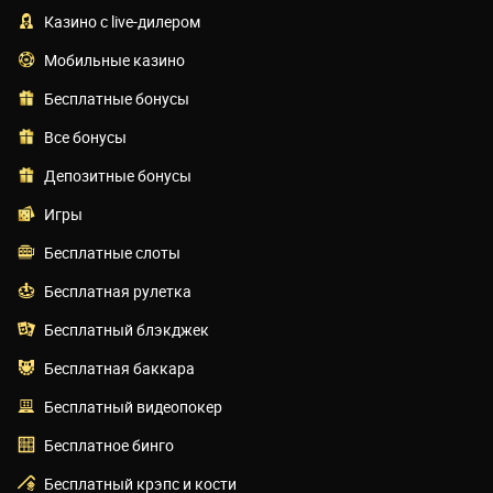
Казино с live-дилером
Мобильные казино
Бесплатные бонусы
Все бонусы
Депозитные бонусы
Игры
Бесплатные слоты
Бесплатная рулетка
Бесплатный блэкджек
Бесплатная баккара
Бесплатный видеопокер
Бесплатное бинго
Бесплатный крэпс и кости