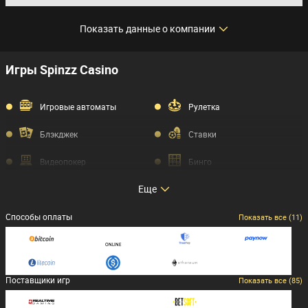
Показать данные о компании
Данные о компании
Игры Spinzz Casino
Владелец
Crowntech N.V.
Лицензия:
Игровые автоматы
Рулетка
Кюрасао (CGA)
Блэкджек
Ставки
Коморы (AOFA)
Видеопокер
Бинго
Год основания
2023
Еще
Баккара
Игры с джекпотом
Способы оплаты
Игры с живым дилером
Нет покера
Показать все (11)
Кости
Кено
Скретч-карты
Нет ставок на eSports
Поставщики игр
Показать все (85)
Краш-игры