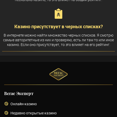
Казино присутствует в черных списках?
В интернете можно найти множество черных списков. Я смотрю
самые авторитетные из них и проверяю, есть ли там то или иное
казино. Если оно присутствует, то это влияет на его рейтинг.
Вегас Эксперт
Онлайн-казино
Недавно открытые казино