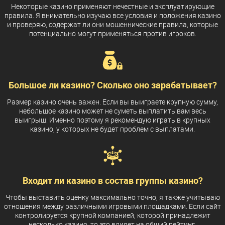
Некоторые казино применяют нечестные и эксплуатирующие
правила. Я внимательно изучаю все условия и положения казино
и проверяю, содержат ли они мошеннические правила, которые
потенциально могут применяться против игроков.
Большое ли казино? Сколько оно зарабатывает?
Размер казино очень важен. Если вы выиграете крупную сумму,
небольшое казино может не суметь выплатить вам весь
выигрыш. Именно поэтому я рекомендую играть в крупных
казино, у которых не будет проблем с выплатами.
Входит ли казино в состав группы казино?
Чтобы выставить оценку максимально точно, я также учитываю
отношения между различными игровыми площадками. Если сайт
контролируется крупной компанией, которой принадлежит
несколько казино, то это влияет на общий рейтинг.