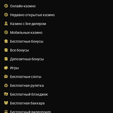
Онлайн-казино
Недавно открытые казино
Казино с live-дилером
Мобильные казино
Бесплатные бонусы
Все бонусы
Депозитные бонусы
Игры
Бесплатные слоты
Бесплатная рулетка
Бесплатный блэкджек
Бесплатная баккара
Бесплатный видеопокер