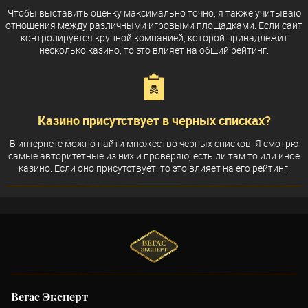
Чтобы выставить оценку максимально точно, я также учитываю
отношения между различными игровыми площадками. Если сайт
контролируется крупной компанией, которой принадлежит
несколько казино, то это влияет на общий рейтинг.
Казино присутствует в черных списках?
В интернете можно найти множество черных списков. Я смотрю
самые авторитетные из них и проверяю, есть ли там то или иное
казино. Если оно присутствует, то это влияет на его рейтинг.
Вегас Эксперт