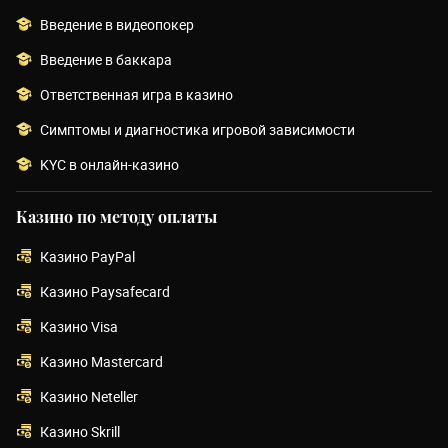
Введение в видеопокер
Введение в баккара
Ответственная игра в казино
Симптомы и диагностика игровой зависимости
KYC в онлайн-казино
Казино по методу оплаты
Казино PayPal
Казино Paysafecard
Казино Visa
Казино Mastercard
Казино Neteller
Казино Skrill