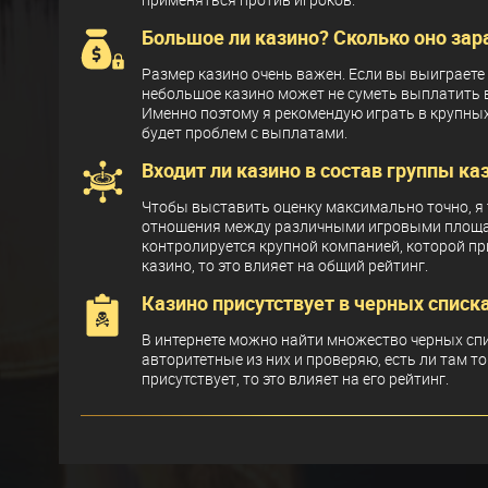
Большое ли казино? Сколько оно за
Размер казино очень важен. Если вы выиграете
небольшое казино может не суметь выплатить 
Именно поэтому я рекомендую играть в крупных
будет проблем с выплатами.
Входит ли казино в состав группы ка
Чтобы выставить оценку максимально точно, я
отношения между различными игровыми площа
контролируется крупной компанией, которой п
казино, то это влияет на общий рейтинг.
Казино присутствует в черных списк
В интернете можно найти множество черных сп
авторитетные из них и проверяю, есть ли там то
присутствует, то это влияет на его рейтинг.