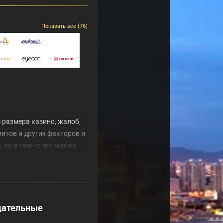
Краш-игры
Показать все (76)
м размера казино, жалоб,
итов и других факторов и
, но в чем-то его можно
о в моем обзоре. Узнайте
и оцените, подходит ли
цательные
но
, судя по найденной
йн-казино влияют на