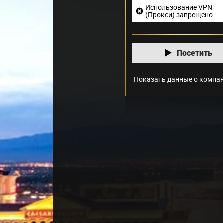
Использование VPN
(Прокси) запрещено
Посетить
Показать данные о компа
Данные о компан
Владелец
Play Gamified
Лицензия:
Великобритания (UK
Олдерни (AGCC)
Год основания
2007