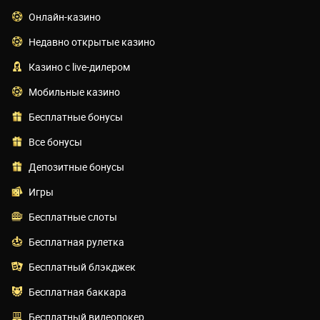
Онлайн-казино
Недавно открытые казино
Казино с live-дилером
Мобильные казино
Бесплатные бонусы
Все бонусы
Депозитные бонусы
Игры
Бесплатные слоты
Бесплатная рулетка
Бесплатный блэкджек
Бесплатная баккара
Бесплатный видеопокер