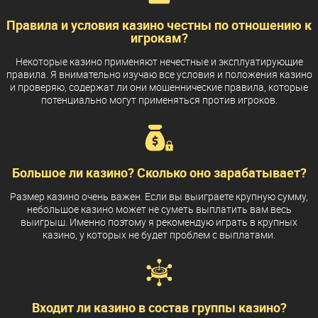
факторами, такими как местное законодательство.
Правила и условия казино честны по отношению к
Можно сделать вывод, что Tip-Top.bet Casino — это очень плохое
игрокам?
онлайн-казино Я не рекомендую его для игры. В интернете есть
Некоторые казино применяют нечестные и эксплуатирующие
множество других казино лучшего качества.
правила. Я внимательно изучаю все условия и положения казино
и проверяю, содержат ли они мошеннические правила, которые
потенциально могут применяться против игроков.
Большое ли казино? Сколько оно зарабатывает?
Размер казино очень важен. Если вы выиграете крупную сумму,
небольшое казино может не суметь выплатить вам весь
выигрыш. Именно поэтому я рекомендую играть в крупных
казино, у которых не будет проблем с выплатами.
Входит ли казино в состав группы казино?