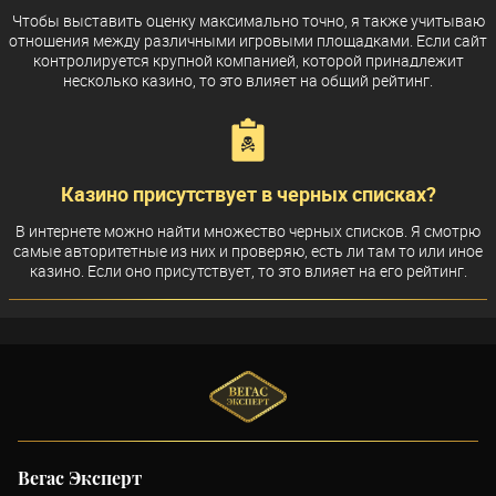
Чтобы выставить оценку максимально точно, я также учитываю
отношения между различными игровыми площадками. Если сайт
контролируется крупной компанией, которой принадлежит
несколько казино, то это влияет на общий рейтинг.
Казино присутствует в черных списках?
В интернете можно найти множество черных списков. Я смотрю
самые авторитетные из них и проверяю, есть ли там то или иное
казино. Если оно присутствует, то это влияет на его рейтинг.
Вегас Эксперт