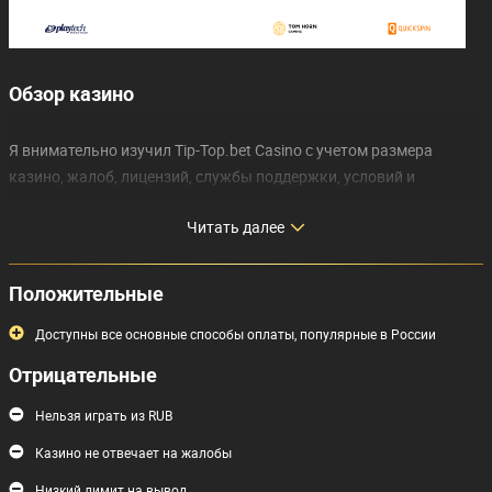
Обзор казино
Я внимательно изучил Tip-Top.bet Casino с учетом размера
казино, жалоб, лицензий, службы поддержки, условий и
положений, лимитов и других факторов и присвоил ему
очень
Читать далее
плохую репутацию
. Это одно из худших доступных казино.
Узнайте больше о качествах этого казино в моем обзоре.
Узнайте больше о безопасности и характеристиках этого казино
Положительные
и оцените, подходит ли оно вам.
Доступны все основные способы оплаты, популярные в России
Tip-Top.bet Casino — это
небольшое онлайн-казино
, судя по
Отрицательные
найденной информации и оценке его доходов. Размер и доход
Нельзя играть из RUB
онлайн-казино влияют на возможность вывода средств. В
случае крупного выигрыша у небольших сайтов могут
Казино не отвечает на жалобы
возникнуть проблемы с выплатами, в то время как доход
Низкий лимит на вывод